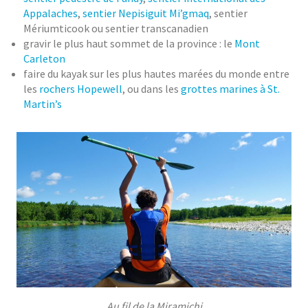
Appalaches
,
sentier Nepisiguit Mi’gmaq
, sentier
Mériumticook ou sentier transcanadien
gravir le plus haut sommet de la province : le
Mont
Carleton
faire du kayak sur les plus hautes marées du monde entre
les
rochers Hopewell
, ou dans les
grottes marines à St.
Martin’s
Au fil de la Miramichi