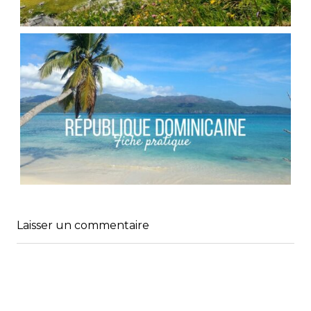
FRANCE // RANDONNÉE AU COL DES PORTES
D’OCHE
,
Audrey
Blog
Europe
RÉPUBLIQUE DOMINICAINE // FICHE
PRATIQUE
,
,
Audrey
Amérique latine
Amériques
Laisser un commentaire
,
Blog
Bons plans