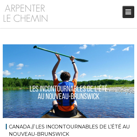
Skip
to
content
11 juin 2018
Audrey
Blog
,
Europe
CANADA // LES INCONTOURNABLES DE L’ÉTÉ AU
NOUVEAU-BRUNSWICK