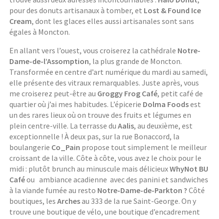
pour des donuts artisanaux à tomber, et
Lost & Found Ice
Cream
, dont les glaces elles aussi artisanales sont sans
égales à Moncton.
En allant vers l’ouest, vous croiserez la cathédrale
Notre-
Dame-de-l’Assomption
, la plus grande de Moncton.
Transformée en centre d’art numérique du mardi au samedi,
elle présente des vitraux remarquables. Juste après, vous
me croiserez peut-être au
Groggy Frog Café
, petit café de
quartier où j’ai mes habitudes. L’épicerie
Dolma Foods
est
un des rares lieux où on trouve des fruits et légumes en
plein centre-ville. La terrasse du
Aalis
, au deuxième, est
exceptionnelle ! À deux pas, sur la rue Bonaccord, la
boulangerie
Co_Pain
propose tout simplement le meilleur
croissant de la ville. Côte à côte, vous avez le choix pour le
midi : plutôt brunch au minuscule mais délicieux
WhyNot BU
Café
ou ambiance acadienne avec des panini et sandwiches
à la viande fumée au resto
Notre-Dame-de-Parkton ?
Côté
boutiques, les
Arches
au 333 de la rue Saint-George. On y
trouve une boutique de vélo, une boutique d’encadrement