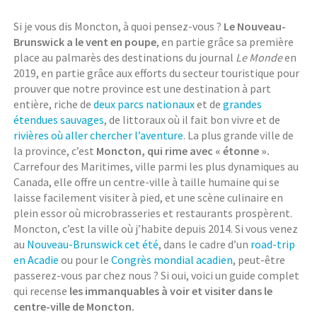
Si je vous dis Moncton, à quoi pensez-vous ?
Le Nouveau-
Brunswick a le vent en poupe
, en partie grâce sa première
place au palmarès des destinations du journal
Le Monde
en
2019, en partie grâce aux efforts du secteur touristique pour
prouver que notre province est une destination à part
entière, riche de
deux parcs nationaux
et de
grandes
étendues sauvages
, de littoraux où il fait bon vivre et de
rivières où aller chercher l’aventure
. La plus grande ville de
la province, c’est
Moncton, qui rime avec « étonne ».
Carrefour des Maritimes, ville parmi les plus dynamiques au
Canada, elle offre un centre-ville à taille humaine qui se
laisse facilement visiter à pied, et une scène culinaire en
plein essor où microbrasseries et restaurants prospèrent.
Moncton, c’est la ville où j’habite depuis 2014. Si vous venez
au
Nouveau-Brunswick cet été
, dans le cadre d’un
road-trip
en Acadie
ou pour le
Congrès mondial acadien
, peut-être
passerez-vous par chez nous ? Si oui, voici un guide complet
qui recense
les immanquables à voir et visiter dans le
centre-ville de Moncton.