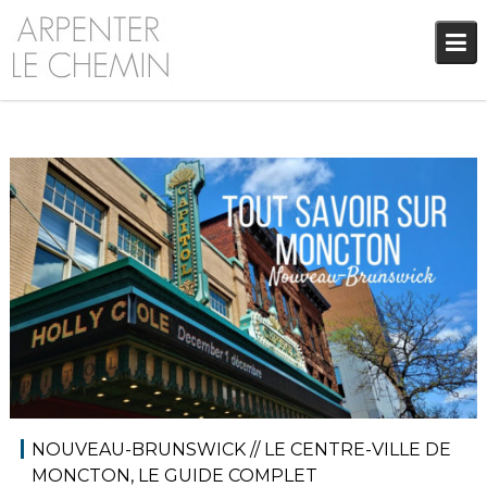
Skip
to
content
17 juillet 2019
Audrey
Amérique du Nord
,
Amériques
,
Blog
NOUVEAU-BRUNSWICK // LE CENTRE-VILLE DE
MONCTON, LE GUIDE COMPLET