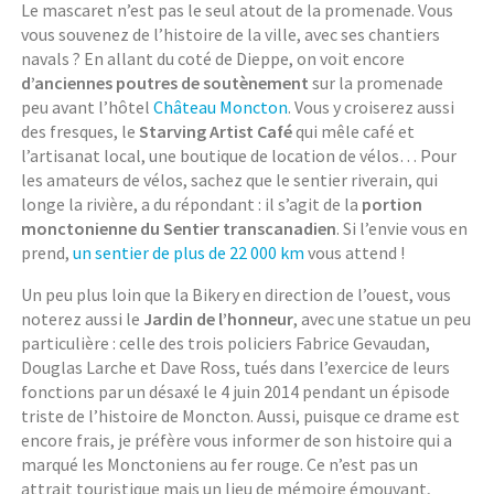
Le mascaret n’est pas le seul atout de la promenade. Vous
vous souvenez de l’histoire de la ville, avec ses chantiers
navals ? En allant du coté de Dieppe, on voit encore
d’anciennes poutres de soutènement
sur la promenade
peu avant l’hôtel
Château Moncton
. Vous y croiserez aussi
des fresques, le
Starving Artist Café
qui mêle café et
l’artisanat local, une boutique de location de vélos… Pour
les amateurs de vélos, sachez que le sentier riverain, qui
longe la rivière, a du répondant : il s’agit de la
portion
monctonienne du Sentier transcanadien
. Si l’envie vous en
prend,
un sentier de plus de 22 000 km
vous attend !
Un peu plus loin que la Bikery en direction de l’ouest, vous
noterez aussi le
Jardin de l’honneur
, avec une statue un peu
particulière : celle des trois policiers Fabrice Gevaudan,
Douglas Larche et Dave Ross, tués dans l’exercice de leurs
fonctions par un désaxé le 4 juin 2014 pendant un épisode
triste de l’histoire de Moncton. Aussi, puisque ce drame est
encore frais, je préfère vous informer de son histoire qui a
marqué les Monctoniens au fer rouge. Ce n’est pas un
attrait touristique mais un lieu de mémoire émouvant,