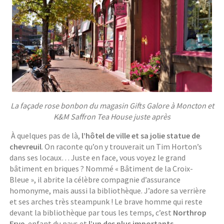
La façade rose bonbon du magasin Gifts Galore à Moncton et
K&M Saffron Tea House juste après
À quelques pas de là,
l’hôtel de ville et sa jolie statue de
chevreuil
. On raconte qu’on y trouverait un Tim Horton’s
dans ses locaux… Juste en face, vous voyez le grand
bâtiment en briques ? Nommé « Bâtiment de la Croix-
Bleue », il abrite la célèbre compagnie d’assurance
homonyme, mais aussi la bibliothèque. J’adore sa verrière
et ses arches très steampunk ! Le brave homme qui reste
devant la bibliothèque par tous les temps, c’est
Northrop
Frye
, enfant du pays et
l’un des plus importants