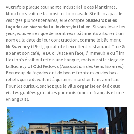
Autrefois plaque tournante industrielle des Maritimes,
Moncton vivait de la construction navale Si elle n’a pas de
vestiges pluricentenaires, elle compte
plusieurs belles
façades en pierre de taille de style italien.
Si vous levez les
yeux, vous verrez que de nombreux bâtiments arborent un
nom et la date de leur construction, comme le bâtiment
McSweeney
(1901), qui abrite l’excellent restaurant
Tide &
Boar
et son café, le
Duo
. Juste en face, l’immeuble du Tim
Horton’s était autrefois une banque, mais aussi le siège de
la
Society of Odd Fellows
(Association des Gens Bizarres).
Beaucoup de façades ont de beaux frontons ou des bas-
reliefs qui se dévoilent à qui aime marcher le nez en l’air.
Pour les curieux, sachez que
la ville organise en été deux
visites guidées gratuites par mois
(une en français et une
en anglais).