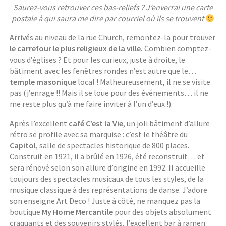
Saurez-vous retrouver ces bas-reliefs ? J’enverrai une carte
postale à qui saura me dire par courriel où ils se trouvent
Arrivés au niveau de la rue Church, remontez-la pour trouver
le carrefour le plus religieux de la ville.
Combien comptez-
vous d’églises ? Et pour les curieux, juste à droite, le
bâtiment avec les fenêtres rondes n’est autre que le…
temple masonique
local ! Malheureusement, il ne se visite
pas (j’enrage !! Mais il se loue pour des événements… il ne
me reste plus qu’à me faire inviter à l’un d’eux !).
Après l’excellent
café C’est la Vie
, un joli bâtiment d’allure
rétro se profile avec sa marquise : c’est le théâtre du
Capitol
, salle de spectacles historique de 800 places.
Construit en 1921, il a brûlé en 1926, été reconstruit… et
sera rénové selon son allure d’origine en 1992. Il accueille
toujours des spectacles musicaux de tous les styles, de la
musique classique à des représentations de danse. J’adore
son enseigne Art Deco ! Juste à côté, ne manquez pas la
boutique
My Home Mercantile
pour des objets absolument
craquants et des souvenirs stylés, l’excellent bar à ramen