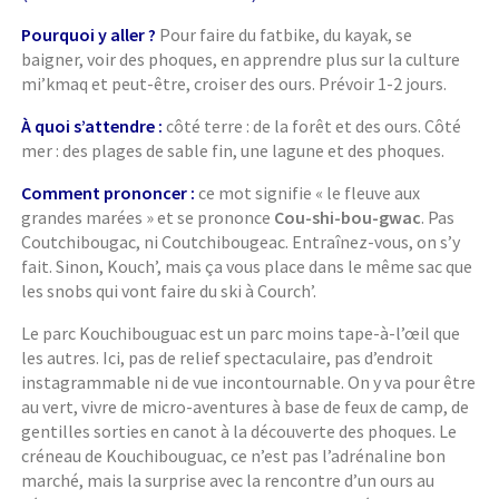
Pourquoi y aller ?
Pour faire du fatbike, du kayak, se
baigner, voir des phoques, en apprendre plus sur la culture
mi’kmaq et peut-être, croiser des ours. Prévoir 1-2 jours.
À quoi s’attendre :
côté terre : de la forêt et des ours. Côté
mer : des plages de sable fin, une lagune et des phoques.
Comment prononcer :
ce mot signifie « le fleuve aux
grandes marées » et se prononce
Cou-shi-bou-gwac
. Pas
Coutchibougac, ni Coutchibougeac. Entraînez-vous, on s’y
fait. Sinon, Kouch’, mais ça vous place dans le même sac que
les snobs qui vont faire du ski à Courch’.
Le parc Kouchibouguac est un parc moins tape-à-l’œil que
les autres. Ici, pas de relief spectaculaire, pas d’endroit
instagrammable ni de vue incontournable. On y va pour être
au vert, vivre de micro-aventures à base de feux de camp, de
gentilles sorties en canot à la découverte des phoques. Le
créneau de Kouchibouguac, ce n’est pas l’adrénaline bon
marché, mais la surprise avec la rencontre d’un ours au