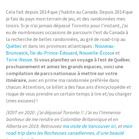
Cela fait depuis 2014 que j’habite au Canada. Depuis 2014 que
je fais du pays mon terrain de jeu, et des randonnées mes
loisirs. Si je n’ai jamais dépassé Toronto pour l’instant, j’ai
eu de nombreuses occasions de parcourir l’est du Canada à
la recherche de belles randonnées, au gré de road-trip au
Québec
et dans les provinces atlantiques :
Nouveau-
Brunswick
,
Île-du-Prince-Édouard
,
Nouvelle-Écosse
et
Terre-Neuve
.
Si vous planifiez un voyage à l’est de Québec
prochainement et aimez les grands espaces, voici une
compilation de parcs nationaux à mettre sur votre
itinéraire
, avec en prime ma randonnée préférée dans
chacun. Attention, ce billet a des faux airs d’encyclopédie et
risque de vous prendre un certain temps à lire et/ou charger
(mes excuses) !
[EDIT en 2020 : j’ai dépassé Toronto !! J’ai eu l’immense
bonheur de me rendre en Colombie-Britannique et en
Alberta en 2019. Retrouvez
ma visite de Vancouver ici
, et
mon
road-trip dans les Rocheuses canadiennes, d’une beauté