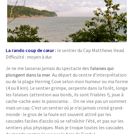
La rando coup de cœur :
le sentier du Cap Matthews Head.
Difficulté : moyen à dur.
Je ne me lasserai jamais du spectacle des
falaises qui
plongent dans la mer
. Au départ du centre d’interprétation
ou de la plage Herring Cove selon mon humeur ou ma forme
(4 ou 8 km). Le sentier grimpe, serpente dans la forêt, longe
les falaises (attention aux bords, ils sont friables !), joue à
cache-cache avec le panorama… On ne vise pas un sommet
mais un cap. C’est un sentier où je n’ai jamais croisé grand-
monde : le gros de la foule est souvent attiré par les
cascades faciles d’accès où se rafraîchir l’été, et pas sur les
sentiers plus physiques. Mais je troque toutes les cascades
du monde contre la vue sur la baie de Fundy !