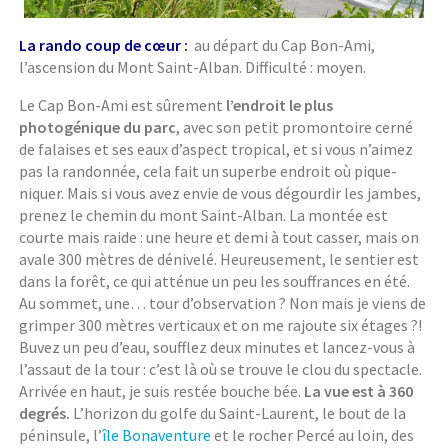
La rando coup de cœur :
au départ du Cap Bon-Ami,
l’ascension du Mont Saint-Alban. Difficulté : moyen.
Le Cap Bon-Ami est sûrement
l’endroit le plus
photogénique du parc
, avec son petit promontoire cerné
de falaises et ses eaux d’aspect tropical, et si vous n’aimez
pas la randonnée, cela fait un superbe endroit où pique-
niquer. Mais si vous avez envie de vous dégourdir les jambes,
prenez le chemin du mont Saint-Alban. La montée est
courte mais raide : une heure et demi à tout casser, mais on
avale 300 mètres de dénivelé. Heureusement, le sentier est
dans la forêt, ce qui atténue un peu les souffrances en été.
Au sommet, une… tour d’observation ? Non mais je viens de
grimper 300 mètres verticaux et on me rajoute six étages ?!
Buvez un peu d’eau, soufflez deux minutes et lancez-vous à
l’assaut de la tour : c’est là où se trouve le clou du spectacle.
Arrivée en haut, je suis restée bouche bée.
La vue est à 360
degrés.
L’horizon du golfe du Saint-Laurent, le bout de la
péninsule, l’
île Bonaventure
et le rocher Percé au loin, des