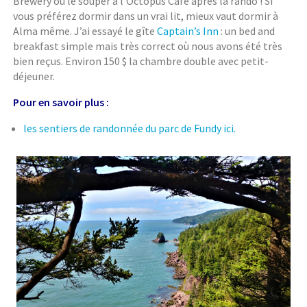
Brewery ou le souper à l’Octopus Café après la rando ! Si
vous préférez dormir dans un vrai lit, mieux vaut dormir à
Alma même. J’ai essayé le gîte
Captain’s Inn
: un bed and
breakfast simple mais très correct où nous avons été très
bien reçus. Environ 150 $ la chambre double avec petit-
déjeuner.
Pour en savoir plus :
les sentiers de randonnée du parc de Fundy ici.