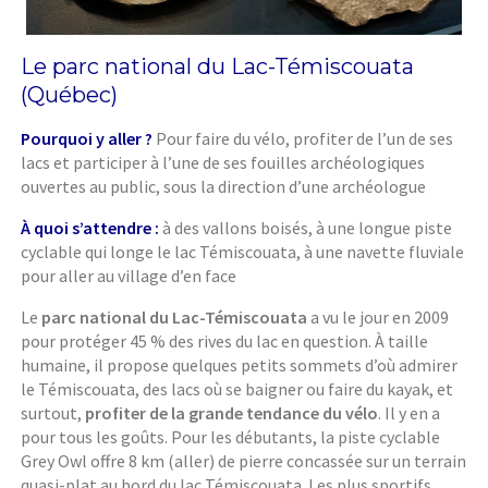
Le parc national du Lac-Témiscouata
(Québec)
Pourquoi y aller ?
Pour faire du vélo, profiter de l’un de ses
lacs et participer à l’une de ses fouilles archéologiques
ouvertes au public, sous la direction d’une archéologue
À quoi s’attendre :
à des vallons boisés, à une longue piste
cyclable qui longe le lac Témiscouata, à une navette fluviale
pour aller au village d’en face
Le
parc national du Lac-Témiscouata
a vu le jour en 2009
pour protéger 45 % des rives du lac en question. À taille
humaine, il propose quelques petits sommets d’où admirer
le Témiscouata, des lacs où se baigner ou faire du kayak, et
surtout,
profiter de la grande tendance du vélo
. Il y en a
pour tous les goûts. Pour les débutants, la piste cyclable
Grey Owl offre 8 km (aller) de pierre concassée sur un terrain
quasi-plat au bord du lac Témiscouata. Les plus sportifs