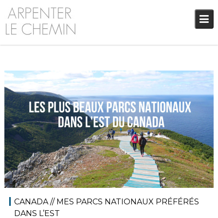
Skip
to
content
21 août 2018
Audrey
Amérique du Nord
,
Amériques
,
Blog
CANADA // MES PARCS NATIONAUX PRÉFÉRÉS
DANS L’EST