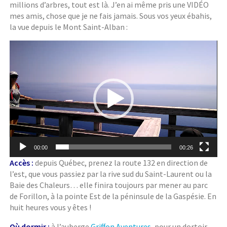
millions d’arbres, tout est là. J’en ai même pris une VIDÉO
mes amis, chose que je ne fais jamais. Sous vos yeux ébahis,
la vue depuis le Mont Saint-Alban :
Lecteur
vidéo
00:00
00:26
Accès :
depuis Québec, prenez la route 132 en direction de
l’est, que vous passiez par la rive sud du Saint-Laurent ou la
Baie des Chaleurs… elle finira toujours par mener au parc
de Forillon, à la pointe Est de la péninsule de la Gaspésie. En
huit heures vous y êtes !
Où dormir :
à l’auberge
Griffon Aventures
, pour un dortoir,