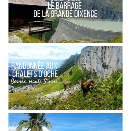
SUISSE // LE BARRAGE DE LA GRANDE
DIXENCE
,
Audrey
Blog
Europe
FRANCE // RANDONNÉE AU COL DES PORTES
D’OCHE
,
Audrey
Blog
Europe