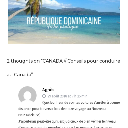
RÉPUBLIQUE DOMINICAINE // FICHE
PRATIQUE
,
,
Audrey
Amérique latine
Amériques
2 thoughts on “CANADA // Conseils pour conduire
,
Blog
Bons plans
au Canada”
Agnès
29 août 2018 at 7 h 25 min
Quel bonheur de voir les voitures s’arrêter à bonne
distance pour traverser lors de notre voyage au Nouveau
Brunswick ! :o)
J’ajouterais peut-être qu’il est judicieux de bien vérifier le niveau
d’essence avant de prendre la route. Les pompes à essence se