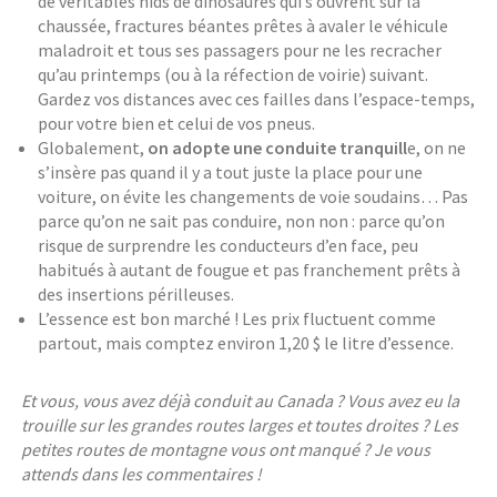
de véritables nids de dinosaures qui s’ouvrent sur la
chaussée, fractures béantes prêtes à avaler le véhicule
maladroit et tous ses passagers pour ne les recracher
qu’au printemps (ou à la réfection de voirie) suivant.
Gardez vos distances avec ces failles dans l’espace-temps,
pour votre bien et celui de vos pneus.
Globalement,
on adopte une conduite tranquill
e, on ne
s’insère pas quand il y a tout juste la place pour une
voiture, on évite les changements de voie soudains… Pas
parce qu’on ne sait pas conduire, non non : parce qu’on
risque de surprendre les conducteurs d’en face, peu
habitués à autant de fougue et pas franchement prêts à
des insertions périlleuses.
L’essence est bon marché ! Les prix fluctuent comme
partout, mais comptez environ 1,20 $ le litre d’essence.
Et vous, vous avez déjà conduit au Canada ? Vous avez eu la
trouille sur les grandes routes larges et toutes droites ? Les
petites routes de montagne vous ont manqué ? Je vous
attends dans les commentaires !