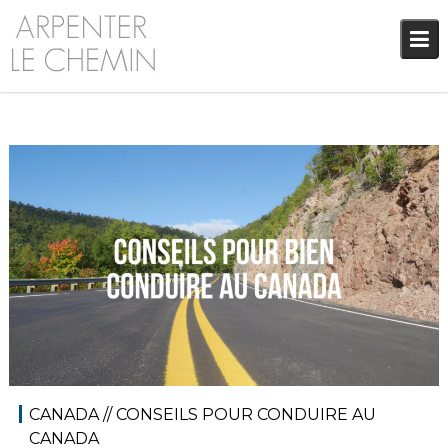
Skip
to
content
28 août 2018
Audrey
Amérique du Nord
,
Amériques
,
Blog
,
Réflexions
CANADA // CONSEILS POUR CONDUIRE AU
CANADA