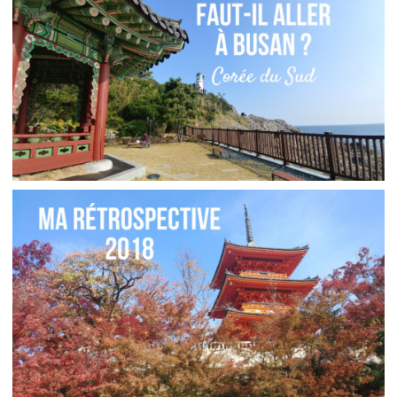
ASIE // CE QUE J’AI RAMENÉ DE CORÉE ET DU
JAPON
,
,
Audrey
Asie
Blog
Réflexions
CORÉE DU SUD // FAUT-IL ALLER À BUSAN ?
,
Audrey
Asie
Blog