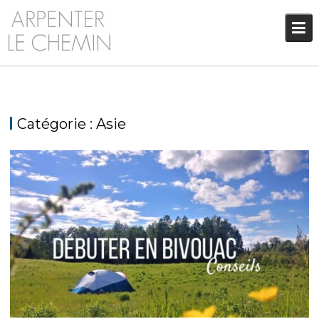
Skip
to
content
Catégorie :
Asie