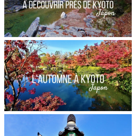
JAPON // TOGANO ET TAKAO, DEUX VILLAGES À
VISITER PRÈS DE KYOTO
,
Audrey
Asie
Blog
JAPON // OÙ ADMIRER LES MOMIJI À KYOTO
,