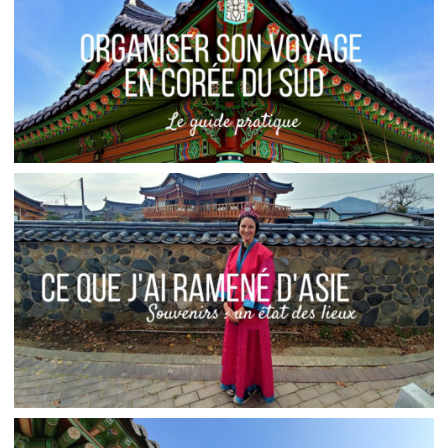
Audrey
Asie
Blog
CORÉE DU SUD // FICHE PRATIQUE, ITINÉRAIRE
ET CONSEILS
,
Audrey
Asie
Blog