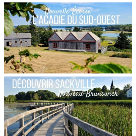
CONSEILS // LE BIVOUAC POUR LES DÉBUTANTS
,
Audrey
Amérique du Nord
Amérique
,
,
,
,
,
latine
Amériques
Asie
Blog
Europe
Océanie
NOUVELLE-ÉCOSSE // L’ACADIE DU SUD-OUEST
,
,
Audrey
Amérique du Nord
Amériques
Asie