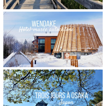
NOUVEAU-BRUNSWICK // ESCAPADE À
SACKVILLE
,
,
Audrey
Amérique du Nord
Amériques
Asie
QUÉBEC // WENDAKE, RÉSERVE AUTOCHTONE
PRÈS DE QUÉBEC
,
,
Audrey
Amérique du Nord
Amériques
Asie