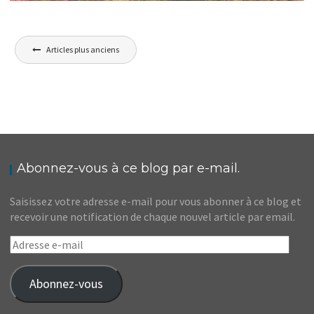
MA RÉTROSPECTIVE DE VOYAGE // 2018
Navigation
,
Audrey
Amérique du Nord
Amérique
Articles plus anciens
,
,
,
,
latine
Amériques
Asie
Blog
Europe
des
articles
Abonnez-vous à ce blog par e-mail.
Saisissez votre adresse e-mail pour vous abonner à ce blog et
recevoir une notification de chaque nouvel article par email.
Adresse
e-
mail
Abonnez-vous