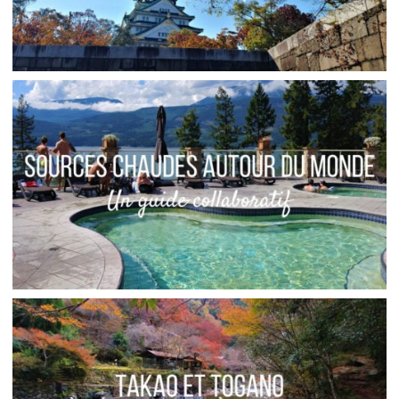
JAPON // FAUT-IL ALLER À OSAKA ?
,
Audrey
Asie
Blog
16 SOURCES CHAUDES, BAINS ET THERMES
AUTOUR DU MONDE
,
,
Audrey
Afrique
Amérique du Nord
,
,
,
Amérique latine
Amériques
Asie
,
Blog
Europe