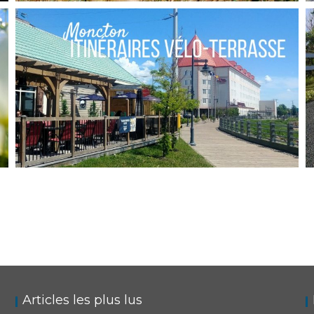
NOUVEAU-BRUNSWICK // LE GUIDE DU FUNDY
TRAIL PARKWAY
,
,
Audrey
Amérique du Nord
Amériques
Blog
NOUVEAU-BRUNSWICK // ITINÉRAIRES VÉLO-
TERRASSES À MONCTON
,
,
Audrey
Amérique du Nord
Amériques
Blog
Articles les plus lus