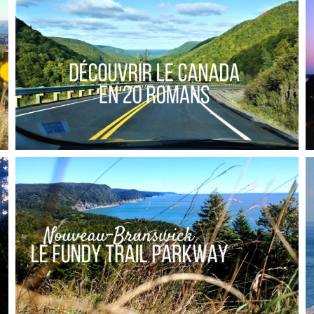
DE SEATTLE
,
,
Audrey
Amérique du Nord
Amériques
Blog
VINGT LIVRES POUR VOYAGER À TRAVERS LE
CANADA
,
Audrey
Amérique du Nord
Amériques