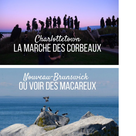
QUÉBEC // ESCALE DE NOËL À MONTRÉAL
,
,
Audrey
Amérique du Nord
Amériques
Blog
ÎLE DU PRINCE ÉDOUARD // LA MARCHE DES
CORBEAUX DE CHARLOTTETOWN
,
,
Audrey
Amérique du Nord
Amériques
Blog