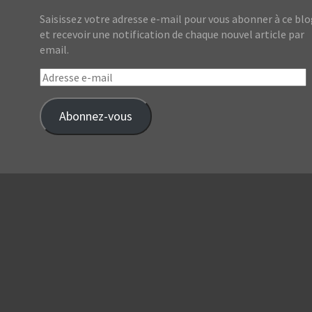
Saisissez votre adresse e-mail pour vous abonner à ce bl
et recevoir une notification de chaque nouvel article par
email.
Adresse
e-
mail
Abonnez-vous