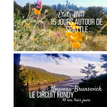
PRATIQUE
,
,
Audrey
Amérique latine
Amériques
,
Blog
Bons plans
ÉTATS-UNIS // 15 JOURS AUTOUR DE SEATTLE
,
,
Audrey
Amérique du Nord
Amériques
Blog