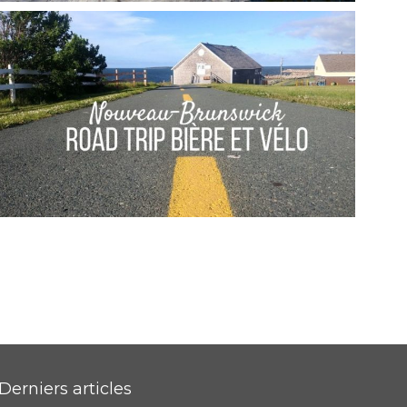
NOUVEAU-BRUNSWICK // LES MACAREUX DE
MACHIAS SEAL ISLAND
,
,
Audrey
Amérique du Nord
Amériques
Blog
NOUVEAU-BRUNSWICK // ROAD-TRIP VÉLO-
BIÈRE EN ACADIE
,
,
Audrey
Amérique du Nord
Amériques
Blog
Derniers articles