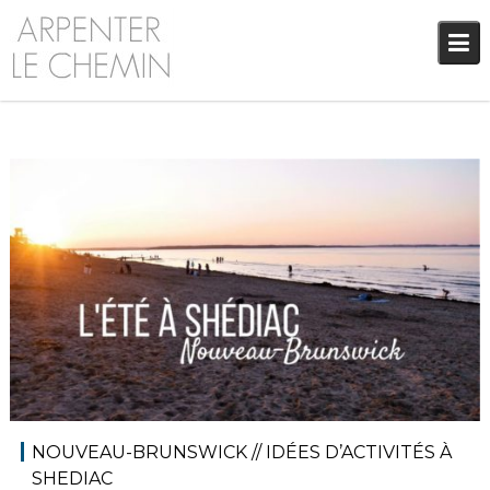
Skip
to
content
6 août 2020
Audrey
Amérique du Nord
,
Amériques
,
Blog
NOUVEAU-BRUNSWICK // IDÉES D’ACTIVITÉS À
SHEDIAC