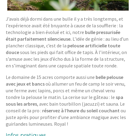
J’avais déjà dormi dans une bulle il y a très longtemps, et
l’expérience avait été bruyante à cause de la soufflerie : la
technologie a bien évolué et ici, notre
bulle pressurisée
était parfaitement silencieuse.
L’idée de génie : au lieu d’un
plancher classique, c’est de la
pelouse artificielle toute
douce
sous les pieds qui fait office de tapis. À l’intérieur, on
s’amuse avec les jeux d’écho dus à la forme de la structure,
en s’imaginant dans une capsule spatiale toute ronde.
Le domaine de 15 acres comporte aussi une
belle pelouse
avec jeux et bancs
où allumer un feu de camp le soir venu,
une ferme avec lapins, porcs et même un cheval venu
tondre la pelouse le matin. La cerise sur le gâteau : le
spa
sous les arbres
, avec bain tourbillon (jacuzzi) et sauna. Le
conseil de la pro :
réservez à l’heure du soleil couchant
ou
juste après pour profiter d’une ambiance magique avec les
guirlandes lumineuses. Royal !
Infos pratiques