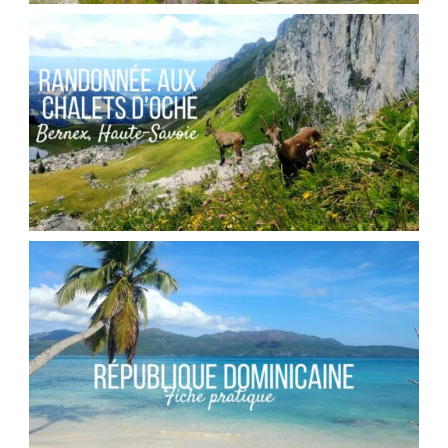
SUISSE // LE BARRAGE DE LA GRANDE
DIXENCE
,
Audrey
Blog
Europe
FRANCE // RANDONNÉE AU COL DES PORTES
D’OCHE
,
Audrey
Blog
Europe