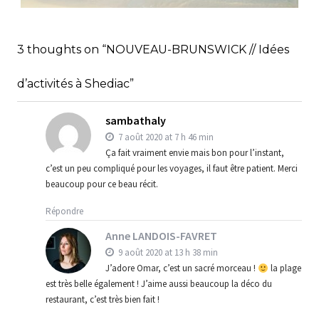
RÉPUBLIQUE DOMINICAINE // FICHE
PRATIQUE
,
,
Audrey
Amérique latine
Amériques
3 thoughts on “NOUVEAU-BRUNSWICK // Idées
,
Blog
Bons plans
d’activités à Shediac”
sambathaly
7 août 2020 at 7 h 46 min
Ça fait vraiment envie mais bon pour l’instant,
c’est un peu compliqué pour les voyages, il faut être patient. Merci
beaucoup pour ce beau récit.
Répondre
Anne LANDOIS-FAVRET
9 août 2020 at 13 h 38 min
J’adore Omar, c’est un sacré morceau !
la plage
est très belle également ! J’aime aussi beaucoup la déco du
restaurant, c’est très bien fait !