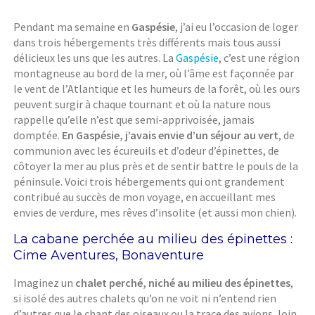
Pendant ma semaine en
Gaspésie
, j’ai eu l’occasion de loger
dans trois hébergements très différents mais tous aussi
délicieux les uns que les autres. La
Gaspésie
, c’est une région
montagneuse au bord de la mer, où l’âme est façonnée par
le vent de l’Atlantique et les humeurs de la forêt, où les ours
peuvent surgir à chaque tournant et où la nature nous
rappelle qu’elle n’est que semi-apprivoisée, jamais
domptée.
En Gaspésie, j’avais envie d’un séjour au vert
, de
communion avec les écureuils et d’odeur d’épinettes, de
côtoyer la mer au plus près et de sentir battre le pouls de la
péninsule. Voici trois hébergements qui ont grandement
contribué au succès de mon voyage, en accueillant mes
envies de verdure, mes rêves d’insolite (et aussi mon chien).
La cabane perchée au milieu des épinettes :
Cime Aventures, Bonaventure
Imaginez un
chalet perché, niché au milieu des épinettes
,
si isolé des autres chalets qu’on ne voit ni n’entend rien
d’autres que le chant des oiseaux ou la trace des avions, loin