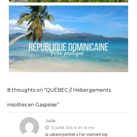
FRANCE // RANDONNÉE AU COL DES PORTES
D’OCHE
,
Audrey
Blog
Europe
RÉPUBLIQUE DOMINICAINE // FICHE
PRATIQUE
,
,
Audrey
Amérique latine
Amériques
8 thoughts on “QUÉBEC // Hébergements
,
Blog
Bons plans
insolites en Gaspésie”
Julie
31 juillet 2018 at 4 h 36 min
la cabane perchée a l’air vraiment top