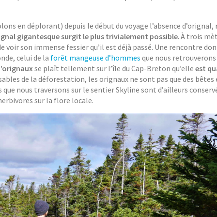
lons en déplorant) depuis le début du voyage l’absence d’orignal,
ignal gigantesque surgit le plus trivialement possible
. À trois mè
de voir son immense fessier qu’il est déjà passé. Une rencontre do
nde, celui de la
forêt mangeuse d’hommes
que nous retrouverons
’orignaux
se plaît tellement sur l’île du Cap-Breton qu’elle
est qu
ables de la déforestation, les orignaux ne sont pas que des bêtes 
s que nous traversons sur le sentier Skyline sont d’ailleurs conserv
rbivores sur la flore locale.