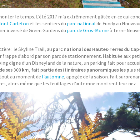
onter le temps. L’été 2017 m’a extrêmement gâtée en ce qui conc
ont Carleton
et les sentiers du
parc national
de Fundy au Nouveau
tier inversé de Green Gardens du
parc de Gros-Morne
à Terre-Neuve, 
ère : le Skyline Trail, au
parc national des Hautes-Terres du Ca
er frappe d’abord par son parc de stationnement. Habituée aux pet
ing digne d’un Disneyland de la nature, un parking fait pour accuei
de ses 300 km, fait partie des itinéraires panoramiques les plus 
 surtout au moment de
l’automne
, apogée de la saison. Fait surprena
res, alors même que les feuillages d’automne montrent leur nez.