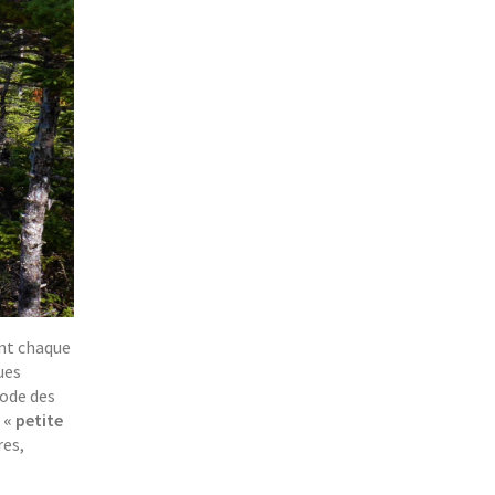
ent chaque
ues
iode des
 « petite
res,