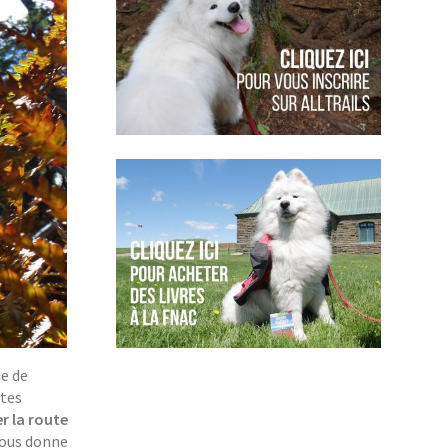
ie de
utes
r la route
 nous donne