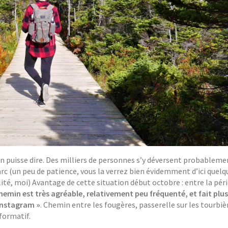
’on puisse dire. Des milliers de personnes s’y déversent probablem
rc (un peu de patience, vous la verrez bien évidemment d’ici quelq
lité, moi) Avantage de cette situation début octobre : entre la pér
chemin est très agréable, relativement peu fréquenté, et fait plus
 Instagram »
. Chemin entre les fougères, passerelle sur les tourbiè
formatif.