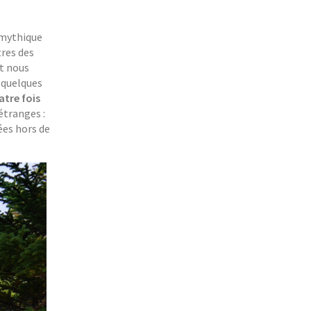
 mythique
tres des
nt nous
 quelques
atre fois
étranges :
ées hors de