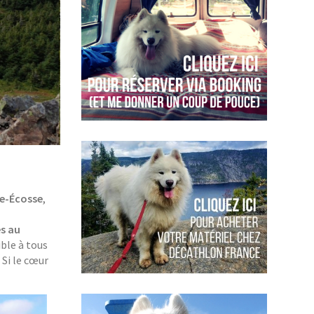
e-Écosse
,
es au
ible à tous
 Si le cœur