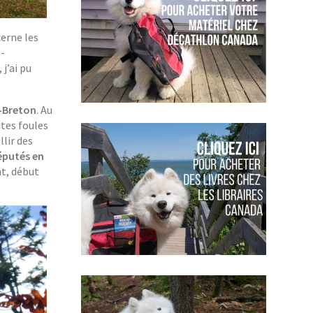
erne les
-
j’ai pu
p-Breton
. Au
ites foules
llir des
réputés en
nt, début