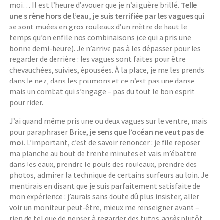
moi… Il est l’heure d’avouer que je n’ai guère brillé.
Telle
une sirène hors de l’eau, je suis terrifiée par les vagues
qui
se sont muées en gros rouleaux d’un mètre de haut le
temps qu’on enfile nos combinaisons (ce qui a pris une
bonne demi-heure). Je n’arrive pas à les dépasser pour les
regarder de derrière : les vagues sont faites pour être
chevauchées, suivies, épousées. À la place, je me les prends
dans le nez, dans les poumons et ce n’est pas une danse
mais un combat qui s’engage – pas du tout le bon esprit
pour rider.
J’ai quand même pris une ou deux vagues sur le ventre, mais
pour paraphraser Brice,
je sens que l’océan ne veut pas de
moi.
L’important, c’est de savoir renoncer : je file reposer
ma planche au bout de trente minutes et vais m’ébattre
dans les eaux, prendre le pouls des rouleaux, prendre des
photos, admirer la technique de certains surfeurs au loin. Je
mentirais en disant que je suis parfaitement satisfaite de
mon expérience : j’aurais sans doute dû plus insister, aller
voir un moniteur peut-être, mieux me renseigner avant –
rien de tel que de penser à regarder des tutos
après
plutôt