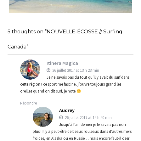
RÉPUBLIQUE DOMINICAINE // FICHE
PRATIQUE
,
,
Audrey
Amérique latine
Amériques
5 thoughts on “NOUVELLE-ÉCOSSE // Surfing
,
Blog
Bons plans
Canada”
Itinera Magica
26 juillet 2017 at 13 h 23 min
Je ne savais pas du tout qu’il y avait du surf dans
cette région ! ce sport me fascine, j’ouvre toujours grand les
oreilles quand on dit surf, je note
Répondre
Audrey
26 juillet 2017 at 14 h 40 min
Jusqu’à l’an dernier je le savais pas non
plus ! Il y a peut-être de beaux rouleaux dans d’autres mers
froides, en Alaska ou en Russie… mais encore faut-il oser