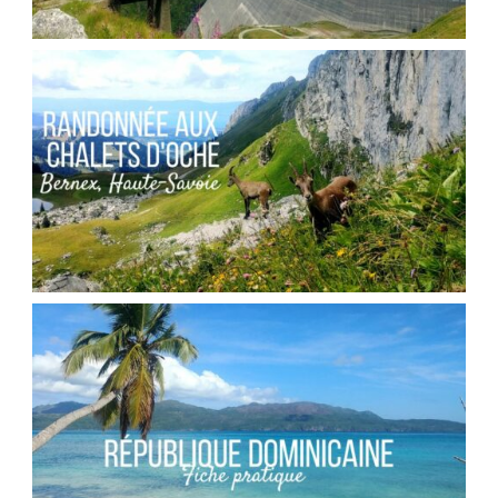
SUISSE // LE BARRAGE DE LA GRANDE
DIXENCE
,
Audrey
Blog
Europe
FRANCE // RANDONNÉE AU COL DES PORTES
D’OCHE
,
Audrey
Blog
Europe