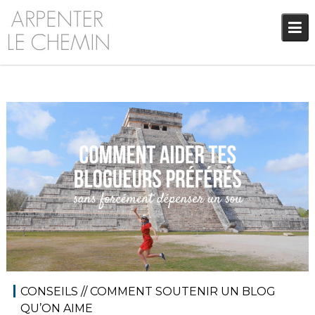
Skip
to
content
1 décembre 2018
Blog
,
Réflexions
Audrey
CONSEILS // COMMENT SOUTENIR UN BLOG
QU’ON AIME