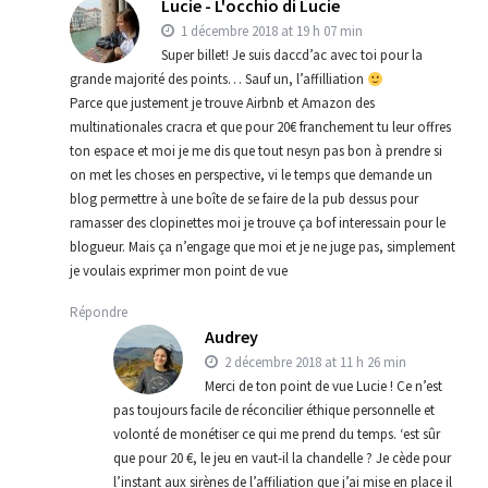
Lucie - L'occhio di Lucie
1 décembre 2018 at 19 h 07 min
Super billet! Je suis daccd’ac avec toi pour la
grande majorité des points… Sauf un, l’affilliation
Parce que justement je trouve Airbnb et Amazon des
multinationales cracra et que pour 20€ franchement tu leur offres
ton espace et moi je me dis que tout nesyn pas bon à prendre si
on met les choses en perspective, vi le temps que demande un
blog permettre à une boîte de se faire de la pub dessus pour
ramasser des clopinettes moi je trouve ça bof interessain pour le
blogueur. Mais ça n’engage que moi et je ne juge pas, simplement
je voulais exprimer mon point de vue
Répondre
Audrey
2 décembre 2018 at 11 h 26 min
Merci de ton point de vue Lucie ! Ce n’est
pas toujours facile de réconcilier éthique personnelle et
volonté de monétiser ce qui me prend du temps. ‘est sûr
que pour 20 €, le jeu en vaut-il la chandelle ? Je cède pour
l’instant aux sirènes de l’affiliation que j’ai mise en place il