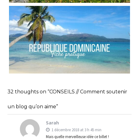
FRANCE // RANDONNÉE AU COL DES PORTES
D’OCHE
,
Audrey
Blog
Europe
RÉPUBLIQUE DOMINICAINE // FICHE
PRATIQUE
,
,
Audrey
Amérique latine
Amériques
32 thoughts on “CONSEILS // Comment soutenir
,
Blog
Bons plans
un blog qu’on aime”
Sarah
1 décembre 2018 at 3 h 45 min
Mais quelle merveilleuse idée ce billet !