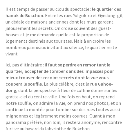
Il est temps de passer au clou du spectacle :
le quartier des
hanok de Bukchon
. Entre les rues Yulgok-ro et Gyedong-gil,
un dédale de maisons anciennes dont les murs gardent
jalousement les secrets. On croise souvent des guest-
houses et je me demande quelle est la proportion de
logements destinés aux touristes. Mais à en croire les
nombreux panneaux invitant au silence, le quartier reste
vivant.
Ici, pas d’itinéraire :
il faut se perdre en remontant le
quartier, accepter de tomber dans des impasses pour
mieux trouver des recoins secrets dont la vue vous
coupera le souffle.
La plus célèbre, c’est la
rue Gahoe-
dong
, dont la perspective à fleur de colline donne sur les
gratte-ciel du centre-ville. Une fois en haut, on reprend
notre souffle, on admire la vue, on prend nos photos, et on
continue la montée pour tomber sur des rues toutes aussi
mignonnes et légèrement moins courues. Quant à mon
panorama préféré, non loin, il restera anonyme, rencontre
furtive au hasard du labyrinthe de Bukchon.