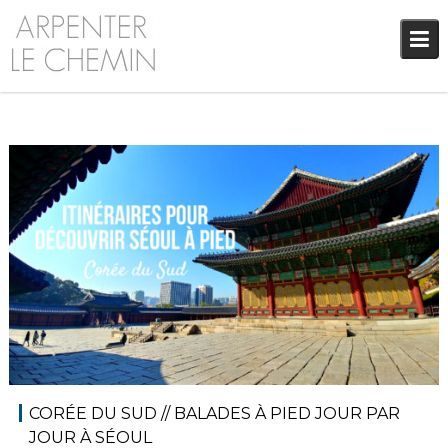
Skip
to
content
6 décembre 2018
Asie
,
Blog
Audrey
CORÉE DU SUD // BALADES À PIED JOUR PAR
JOUR À SÉOUL