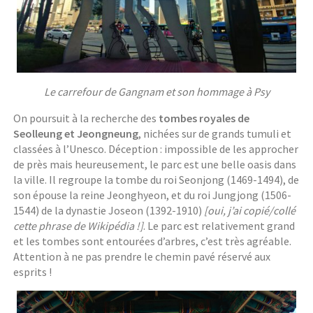
Le carrefour de Gangnam et son hommage à Psy
On poursuit à la recherche des
tombes royales de
Seolleung et Jeongneung
, nichées sur de grands tumuli et
classées à l’Unesco. Déception : impossible de les approcher
de près mais heureusement, le parc est une belle oasis dans
la ville. Il regroupe la tombe du roi Seonjong (1469-1494), de
son épouse la reine Jeonghyeon, et du roi Jungjong (1506-
1544) de la dynastie Joseon (1392-1910)
[oui, j’ai copié/collé
cette phrase de Wikipédia !]
. Le parc est relativement grand
et les tombes sont entourées d’arbres, c’est très agréable.
Attention à ne pas prendre le chemin pavé réservé aux
esprits !