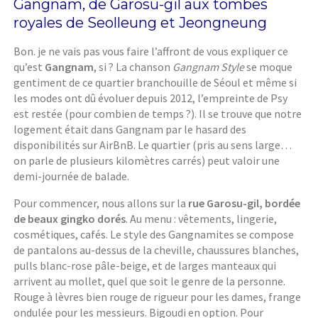
Gangnam, de Garosu-gil aux tombes
royales de Seolleung et Jeongneung
Bon. je ne vais pas vous faire l’affront de vous expliquer ce
qu’est
Gangnam
, si ? La chanson
Gangnam Style
se moque
gentiment de ce quartier branchouille de Séoul et même si
les modes ont dû évoluer depuis 2012, l’empreinte de Psy
est restée (pour combien de temps ?). Il se trouve que notre
logement était dans Gangnam par le hasard des
disponibilités sur AirBnB. Le quartier (pris au sens large…
on parle de plusieurs kilomètres carrés) peut valoir une
demi-journée de balade.
Pour commencer, nous allons sur la
rue Garosu-gil, bordée
de beaux gingko dorés
. Au menu : vêtements, lingerie,
cosmétiques, cafés. Le style des Gangnamites se compose
de pantalons au-dessus de la cheville, chaussures blanches,
pulls blanc-rose pâle-beige, et de larges manteaux qui
arrivent au mollet, quel que soit le genre de la personne.
Rouge à lèvres bien rouge de rigueur pour les dames, frange
ondulée pour les messieurs. Bigoudi en option. Pour