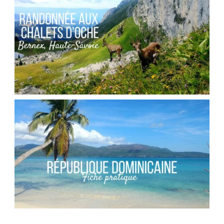
DIXENCE
,
Audrey
Blog
Europe
FRANCE // RANDONNÉE AU COL DES PORTES
D’OCHE
,
Audrey
Blog
Europe
RÉPUBLIQUE DOMINICAINE // FICHE
PRATIQUE