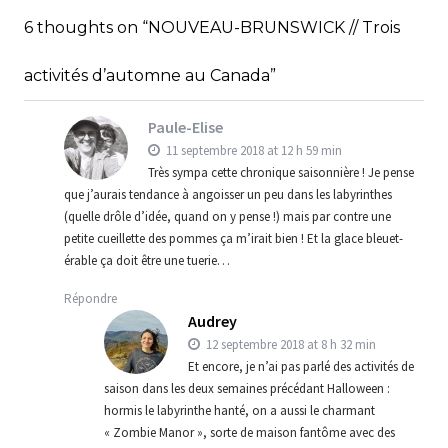
,
,
Audrey
Amérique latine
Amériques
6 thoughts on “NOUVEAU-BRUNSWICK // Trois
,
Blog
Bons plans
activités d’automne au Canada”
Paule-Elise
11 septembre 2018 at 12 h 59 min
Très sympa cette chronique saisonnière ! Je pense
que j’aurais tendance à angoisser un peu dans les labyrinthes
(quelle drôle d’idée, quand on y pense !) mais par contre une
petite cueillette des pommes ça m’irait bien ! Et la glace bleuet-
érable ça doit être une tuerie…
Répondre
Audrey
12 septembre 2018 at 8 h 32 min
Et encore, je n’ai pas parlé des activités de
saison dans les deux semaines précédant Halloween :
hormis le labyrinthe hanté, on a aussi le charmant
« Zombie Manor », sorte de maison fantôme avec des