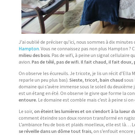
J’ai oublié de préciser qu’ici, nous sommes à dix minutes
Hampton
. Vous ne connaissez pas non plus Hampton ? C
milieu des bois
. Pas de wifi, à peine un signal cellulair
avion.
Pas de télé, pas de wifi. Il fait chaud, il fait dou
On observe les écureuils. Je tricote, je lis un récit d’Ella
reparle un peu plus bas).
Sieste, tricot, bain chaud
sous 
domaine qui s’avère immense sous le soleil du deuxième jo
est un étang en été. On observe le givre que forme la co
entoure.
Le domaine est comble mais c’est à peine si on e
Le soir,
on éteint les lumières et on s’endort à la lueur d
comment éteindre son doux ronron transformé en rugisseme
L’ambiance feu de bois et plaids moelleux, elle est là… Le
se réveille dans un dôme tout frais
, on s’enfouit encore 