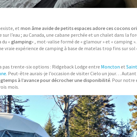
existe, et
mon âme avide de petits espaces adore ces cocons or
le sur l’eau ; au Canada, une cabane perchée et un chalet dans la fo
a du «
glamping
« , mot-valise formé de « glamour » et « camping ».
ne vraie expérience de camping à base de matelas trop fins sur sol
’y a pas trente-six options : Ridgeback Lodge entre
Moncton
et
Sain
nne.
Peut-être aurais-je l’occasion de visiter Cielo un jour… Autant
ongtemps à l’avance pour décrocher une disponibilité
. Pour notre
ois mois.