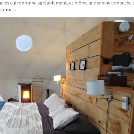
granules qui ronronne agréablement, et même une cabine de douche 
 et moi…