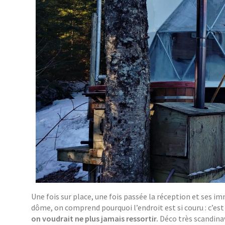
Une fois sur place, une fois passée la réception et ses i
dôme, on comprend pourquoi l’endroit est si couru : c’est
on voudrait ne plus jamais ressortir.
Déco très scandinav