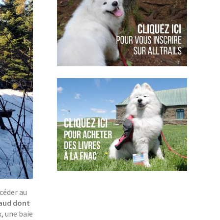
ccéder au
aud dont
, une baie