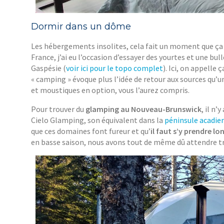
Dormir dans un dôme
Les hébergements insolites, cela fait un moment que ça 
France, j’ai eu l’occasion d’essayer des yourtes et une bul
Gaspésie (
voir ici pour le topo complet
). Ici, on appelle ç
« camping » évoque plus l’idée de retour aux sources qu’u
et moustiques en option, vous l’aurez compris.
Pour trouver du
glamping au Nouveau-Brunswick
, il n
Cielo Glamping, son équivalent dans la
péninsule acadie
que ces domaines font fureur et qu’
il faut s’y prendre l
en basse saison, nous avons tout de même dû attendre tr