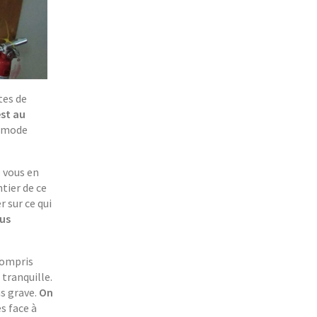
tes de
est au
n mode
e vous en
tier de ce
 sur ce qui
ous
compris
tranquille.
as grave.
On
s face à