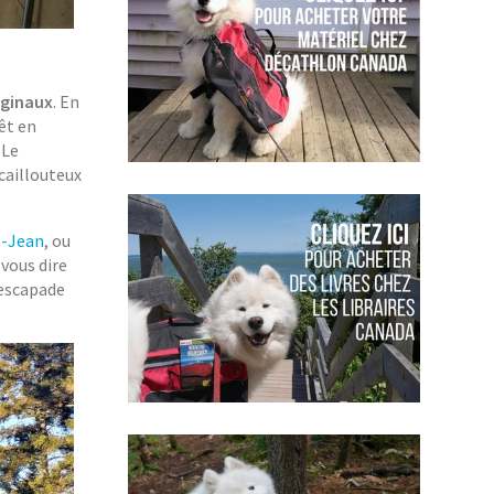
iginaux
. En
rêt en
 Le
 caillouteux
t-Jean
, ou
 vous dire
 escapade