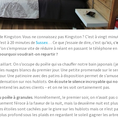
 de Kingston. Vous ne connaissez pas Kingston ? C’est à vingt minu
’est à 20 minutes de
Sussex
… Ce que j’essaie de dire, c’est qu’
ici, c’
e qu’on s’empresse vite de réduire à néant en passant le téléphone e
x, pourquoi voudrait-on repartir ?
 Maillart. On s’occupe du poêle qui va chauffer notre bain japonais (j
les nuages blancs du premier jour. Une petite promenade sur le sen
ur. Une patinoire avec des patins à disposition permet de s’amuser
ndensation sur nos hublots.
On écoute le silence incroyable qui n
ntend les autres clients – et on ne les voit certainement pas.
u poêle à granules.
Honnêtement, le premier soir, on n’avait pas 
nt féroce à la faveur de la nuit, mais la deuxième nuit est plus 
s étoiles sont cachées par le givre sur les hublots mais ce n’est p
plus profond sous les plaids en regardant le soleil gagner les arbre