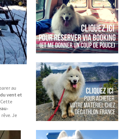
parer au
t du vent et
. Cette
eau-
 rêve. Je