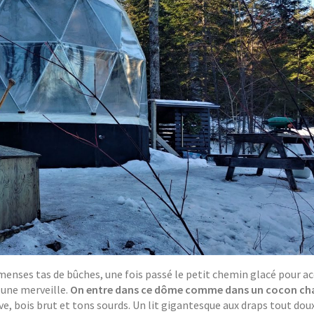
mmenses tas de bûches, une fois passé le petit chemin glacé pour a
 une merveille.
On entre dans ce dôme comme dans un cocon ch
e, bois brut et tons sourds. Un lit gigantesque aux draps tout doux