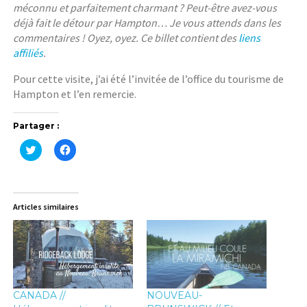
méconnu et parfaitement charmant ? Peut-être avez-vous
déjà fait le détour par Hampton… Je vous attends dans les
commentaires ! Oyez, oyez. Ce billet contient des
liens
affiliés
.
Pour cette visite, j’ai été l’invitée de l’office du tourisme de
Hampton et l’en remercie.
Partager :
C
C
l
l
i
i
q
q
u
u
e
e
z
z
Articles similaires
p
p
o
o
u
u
r
r
p
p
a
a
r
r
t
t
a
a
g
g
CANADA //
NOUVEAU-
e
e