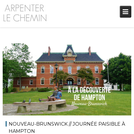
Skip
to
content
20 juillet 2018
Audrey
Amérique du Nord
,
Amériques
,
Blog
NOUVEAU-BRUNSWICK // JOURNÉE PAISIBLE À
HAMPTON