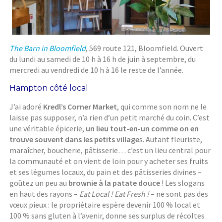
The Barn in Bloomfield
, 569 route 121, Bloomfield. Ouvert
du lundi au samedi de 10 h à 16 h de juin à septembre, du
mercredi au vendredi de 10 h à 16 le reste de l’année.
Hampton côté local
J’ai adoré
Kredl’s Corner Market
, qui comme son nom ne le
laisse pas supposer, n’a rien d’un petit marché du coin. C’est
une véritable épicerie,
un lieu tout-en-un comme on en
trouve souvent dans les petits village
s. Autant fleuriste,
maraîcher, boucherie, pâtisserie… c’est un lieu central pour
la communauté et on vient de loin pour y acheter ses fruits
et ses légumes locaux, du pain et des pâtisseries divines –
goûtez un peu au
brownie à la patate douce
! Les slogans
en haut des rayons –
Eat Local ! Eat Fresh !
– ne sont pas des
vœux pieux : le propriétaire espère devenir 100 % local et
100 % sans gluten à l’avenir, donne ses surplus de récoltes