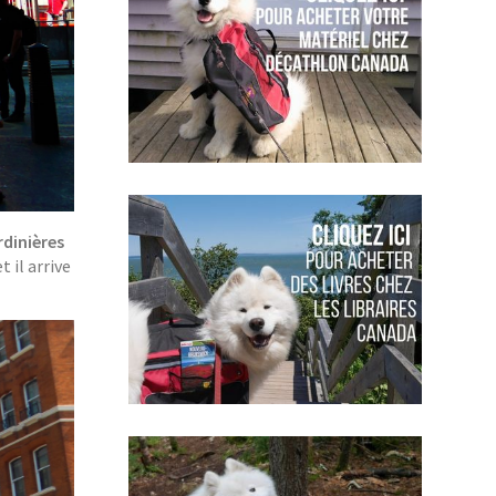
rdinières
t il arrive