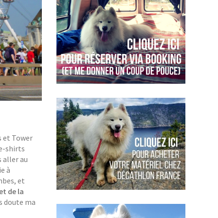
s et Tower
e-shirts
 aller au
ie à
mbes, et
et de la
ns doute ma