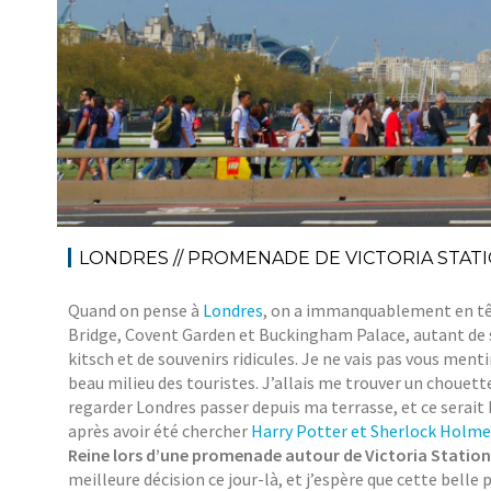
LONDRES // PROMENADE DE VICTORIA STAT
Quand on pense à
Londres
, on a immanquablement en tê
Bridge, Covent Garden et Buckingham Palace, autant de si
kitsch et de souvenirs ridicules. Je ne vais pas vous mentir
beau milieu des touristes. J’allais me trouver un chouett
regarder Londres passer depuis ma terrasse, et ce serait b
après avoir été chercher
Harry Potter et Sherlock Holme
Reine lors d’une promenade autour de Victoria Station
meilleure décision ce jour-là, et j’espère que cette bell