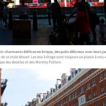
 de
charmants édifices en brique, des pubs délicieux avec leurs ja
e de ce style désuet. Les bus à étage sont toujours un plaisir à voir, e
oque des Beatles et des Monthy Python.