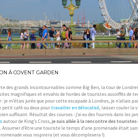
ION À COVENT GARDEN
te des grands incontournables comme Big Ben, la tour de Londre
tes magnifiques et envahis de hordes de touristes assoiffés de te
 : je m’étais jurée que pour cette escapade à Londres, je n’allais pas
e petit café ou deux pour
travailler en délocalisé
, laisser couler la v
ien suffisant. Résultat des courses : j’ai eu des fourmis dans les ja
s
autour de King’s Cross,
je suis allée à la rencontre des touristes 
.
Assumer d’être une touriste le temps d’une promenade était sa
e promenade vous inspirera (et vous décomplexera !).