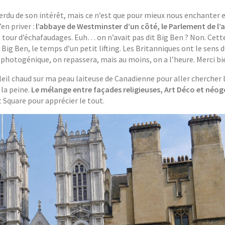
perdu de son intérêt, mais ce n’est que pour mieux nous enchanter 
en priver :
l’abbaye de Westminster d’un côté, le Parlement de l’a
lie tour d’échafaudages. Euh… on n’avait pas dit Big Ben ? Non. Cett
à Big Ben, le temps d’un petit lifting. Les Britanniques ont le sens 
é photogénique, on repassera, mais au moins, on a l’heure. Merci bi
oleil chaud sur ma peau laiteuse de Canadienne pour aller chercher 
 la peine.
Le mélange entre façades religieuses, Art Déco et néo
t Square pour apprécier le tout.