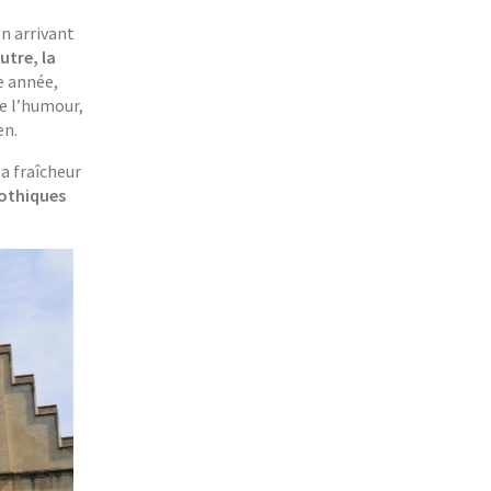
en arrivant
utre, la
e année,
de l’humour,
en.
la fraîcheur
gothiques