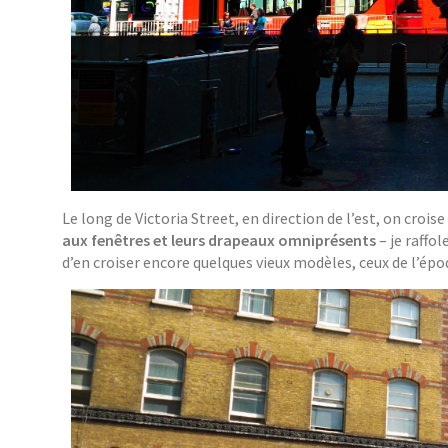
Le long de Victoria Street, en direction de l’est, on croise
aux fenêtres et leurs drapeaux omniprésents
– je raffol
d’en croiser encore quelques vieux modèles, ceux de l’ép