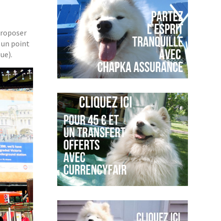
proposer
t un point
ue).