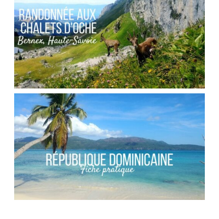
,
Audrey
Blog
Europe
FRANCE // RANDONNÉE AU COL DES PORTES
D’OCHE
,
Audrey
Blog
Europe
RÉPUBLIQUE DOMINICAINE // FICHE
PRATIQUE