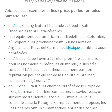
s’est pris de sympathie pour Etienne…
Voici quelques exemples de
lieux prisés par les nomades
numériques
:
en
Asie
, Chiang Mai en Thaïlande et Ubud à Bali
(Indonésie) sont ultra-célèbres
leur équivalent sud-américain est Medellin, en Colombie,
où j’espère aller prochainement. Buenos Aires en
Argentine et Playa del Carmen au
Mexique
semblent aussi
appréciées.
en
Afrique
, Cape Town a été élue première destination
pour les nomades numériques au monde, je suis très
curieuse ! L’Afrique n’a malheureusement pas bon
réputation pour ce qui est de la fiabilité d’Internet,
quelqu’un a déjà essayé ?
en
Europe
, il faut aller chercher du côté de l’Europe de
l’Est, bon marché et bien connectée. Le saviez-vous, on
surnomme d’ailleurs l’Estonie l’E-stonie. Je vous
conseille aussi la Pologne. Complètement à l’opposé, les
îles Canaries ont un climat accueillant et des tonnes