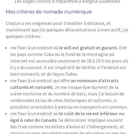
Les sièges-cocons d’ImpactHub à Antigua Guatemala
Mes critères de nomade numérique
Chacun a ses exigences pour travailler à distance, et
maintenant que j’ai quelques délocalisations à mon actif, j’ai
quelques critères :
me fixer à un endroit où
le wifi est gratuit et garanti
. Exit
les pays comme Cuba ou le fond de la montagne où
Internet est accessible seulement de 18 à 19 h les jours où
il y a du courant. Il est impératif de vérifier si l’endroit est
bien connecté, et de façon fiable.
me fixer à un endroit qui offre
un minimum d’attraits
culturels et naturels
. Je me moque éperdument de la
scène nocturne et du nombre de bars, mais j’ai besoin de
randonnées et/ou de sites historiques et culturels, si
possibles accessibles à pied ou en transports en commun.
me fixer à un endroit où
le coût de la vie est inférieur ou
égal à celui du Canada
. Se délocaliser implique souvent
des frais comme les billets d’avion et l’hébergement, et
choisir un pays abordable permet de récupérer un peu les