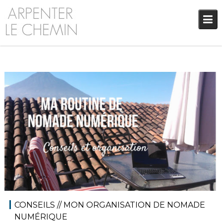
Skip
to
content
3 janvier 2019
Audrey
Blog
,
Réflexions
CONSEILS // MON ORGANISATION DE NOMADE
NUMÉRIQUE