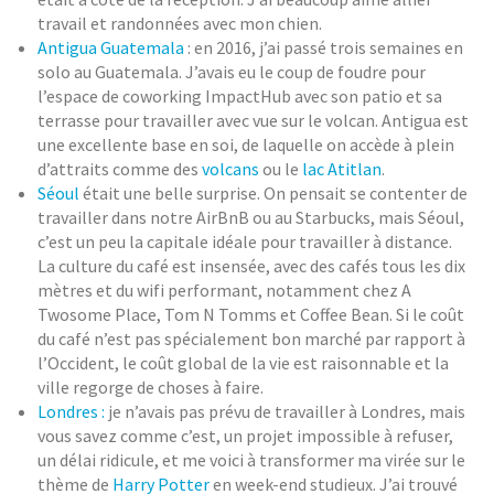
travail et randonnées avec mon chien.
Antigua Guatemala
: en 2016, j’ai passé trois semaines en
solo au Guatemala. J’avais eu le coup de foudre pour
l’espace de coworking ImpactHub avec son patio et sa
terrasse pour travailler avec vue sur le volcan. Antigua est
une excellente base en soi, de laquelle on accède à plein
d’attraits comme des
volcans
ou le
lac Atitlan
.
Séoul
était une belle surprise. On pensait se contenter de
travailler dans notre AirBnB ou au Starbucks, mais Séoul,
c’est un peu la capitale idéale pour travailler à distance.
La culture du café est insensée, avec des cafés tous les dix
mètres et du wifi performant, notamment chez A
Twosome Place, Tom N Tomms et Coffee Bean. Si le coût
du café n’est pas spécialement bon marché par rapport à
l’Occident, le coût global de la vie est raisonnable et la
ville regorge de choses à faire.
Londres :
je n’avais pas prévu de travailler à Londres, mais
vous savez comme c’est, un projet impossible à refuser,
un délai ridicule, et me voici à transformer ma virée sur le
thème de
Harry Potter
en week-end studieux. J’ai trouvé