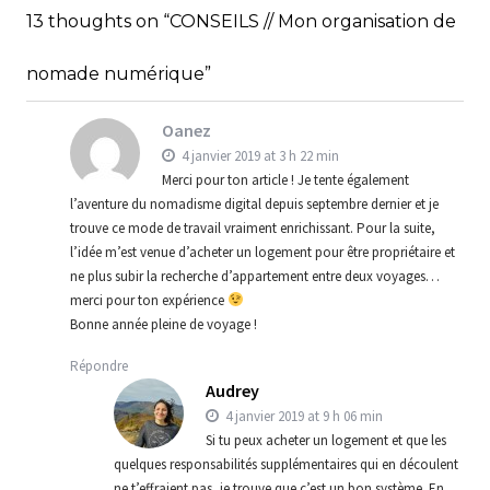
,
,
Audrey
Amérique latine
Amériques
13 thoughts on “CONSEILS // Mon organisation de
,
Blog
Bons plans
nomade numérique”
Oanez
4 janvier 2019 at 3 h 22 min
Merci pour ton article ! Je tente également
l’aventure du nomadisme digital depuis septembre dernier et je
trouve ce mode de travail vraiment enrichissant. Pour la suite,
l’idée m’est venue d’acheter un logement pour être propriétaire et
ne plus subir la recherche d’appartement entre deux voyages…
merci pour ton expérience
Bonne année pleine de voyage !
Répondre
Audrey
4 janvier 2019 at 9 h 06 min
Si tu peux acheter un logement et que les
quelques responsabilités supplémentaires qui en découlent
ne t’effraient pas, je trouve que c’est un bon système. En