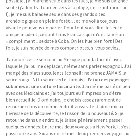
possible, j’ai marché seule dans les rues, je me suis baignée
seule (j’admets : tournée vers à la plage, en fixant mon sac
!), je me suis baladée seule dans des grands sites
archéologiques en pleine forêt… et me voilà toujours
vivante pour vous en parler. Pour tout vous dire, le seul et
unique incident, ce sont trois Français qui m’ont lancé un
« compliment » sexiste à Coba. On les hue bien fort ! Des
fois, je suis navrée de mes compatriotes, si vous saviez…
J’ai adoré cette semaine au Mexique pour la facilité avec
laquelle j’ai pu me déplacer, même sans parler espagnol. J’ai
mangé des plats succulents (conseil : ne prenez JAMAIS la
sauce rouge. Ni la sauce verte. Jamais).
J’ai vu des paysages
sublimes et une culture fascinante.
J’ai même parlé un peu
avec des Mexicains et j’ai toujours eu l’impression d’être
bien accueillie. D’ordinaire, je choisis assez rarement de
retourner dans un même endroit aussi vite. J’aime mieux
l’ivresse de la découverte, le frisson de la nouveauté. Si je
retourne dans un endroit, je laisse généralement passer
quelques années. Entre mes deux voyages à New York, il s’est
passé onze ans. Six ans entre mes deux premiers voyages au