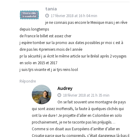
tania
17 février 2018 at 16 h 04 min
je ne connais pas encore le Mexique mais j en rêve
depuis longtemps
de France le billet est assez cher
j espère tomber sur la promo aux dates possibles pr moi c est à
dire pas les 4 premiers mois de l année
pr la sécurité j ai écrit le même article sur le Brésil après 2 voyages
en solo en 2015 et 2017
j suis tjrs vivante et j ai tjrs reins lool
Répondre
Audrey
18 février 2018 at 21 h 35 min
On se fait souvent une montagne de pays
qui sont assez inoffensifs, la faute à quelques clichés qui
ont la vie dure ! Je projette d’aller en Colombie en solo
prochainement, je ne te raconte pas les préjugés…
Comme si on disait aux Européens d’arrêter d’aller en
Croatie parce que tu comprends, c’était dangereux là-bas il