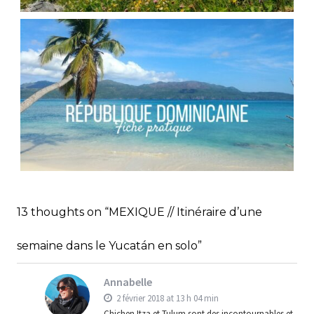
FRANCE // RANDONNÉE AU COL DES PORTES
D’OCHE
,
Audrey
Blog
Europe
RÉPUBLIQUE DOMINICAINE // FICHE
PRATIQUE
,
,
Audrey
Amérique latine
Amériques
13 thoughts on “MEXIQUE // Itinéraire d’une
,
Blog
Bons plans
semaine dans le Yucatán en solo”
Annabelle
2 février 2018 at 13 h 04 min
Chichen Itza et Tulum sont des incontournables et