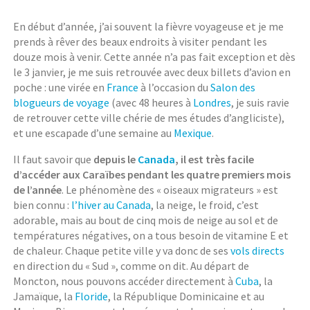
En début d’année, j’ai souvent la fièvre voyageuse et je me
prends à rêver des beaux endroits à visiter pendant les
douze mois à venir. Cette année n’a pas fait exception et dès
le 3 janvier, je me suis retrouvée avec deux billets d’avion en
poche : une virée en
France
à l’occasion du
Salon des
blogueurs de voyage
(avec 48 heures à
Londres
, je suis ravie
de retrouver cette ville chérie de mes études d’angliciste),
et une escapade d’une semaine au
Mexique
.
Il faut savoir que
depuis le
Canada
, il est très facile
d’accéder aux Caraïbes pendant les quatre premiers mois
de l’année
. Le phénomène des « oiseaux migrateurs » est
bien connu :
l’hiver au Canada
, la neige, le froid, c’est
adorable, mais au bout de cinq mois de neige au sol et de
températures négatives, on a tous besoin de vitamine E et
de chaleur. Chaque petite ville y va donc de ses
vols directs
en direction du « Sud », comme on dit. Au départ de
Moncton, nous pouvons accéder directement à
Cuba
, la
Jamaïque, la
Floride
, la République Dominicaine et au