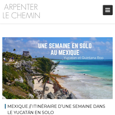
Skip
to
content
2 février 2018
Audrey
Amérique latine
,
Amériques
,
Blog
MEXIQUE // ITINÉRAIRE D’UNE SEMAINE DANS
LE YUCATÁN EN SOLO