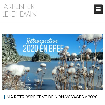
Skip
to
content
31 décembre 2020
Blog
Audrey
MA RÉTROSPECTIVE DE NON-VOYAGES // 2020