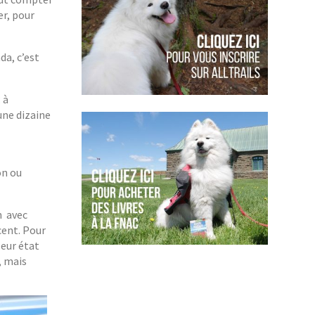
er, pour
da, c’est
 à
une dizaine
on ou
n avec
cent. Pour
eur état
, mais