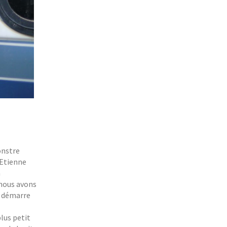
onstre
 Etienne
a
(nous avons
ne démarre
lus petit