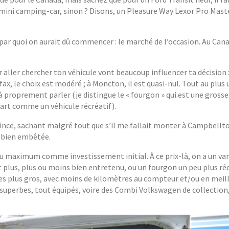
 mini camping-car, sinon ? Disons, un Pleasure Way Lexor Pro Mast
 par quoi on aurait dû commencer : le marché de l’occasion. Au Cana
ur aller chercher ton véhicule vont beaucoup influencer ta décision :
fax, le choix est modéré ; à Moncton, il est quasi-nul. Tout au plus 
 proprement parler (je distingue le « fourgon » qui est une grosse
art comme un véhicule récréatif).
ovince, sachant malgré tout que s’il me fallait monter à Campbellt
é bien embêtée.
) au maximum comme investissement initial. À ce prix-là, on a un va
plus, plus ou moins bien entretenu, ou un fourgon un peu plus ré
s plus gros, avec moins de kilomètres au compteur et/ou en meill
ules superbes, tout équipés, voire des Combi Volkswagen de collection