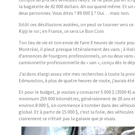
la bagatelle de 42 000 dollars. Ah oui quand même. Et un
deux personnes. Vous dites ? 89 000 $ ? Oui… mais non.
Sitôt ces désillusions avalées, on peut se tourner vers ce
Kijiji le roi ; en France, ce sera Le Bon Coin.
Ton lieu de vie et ton envie de faire X heures de route po
Montréal, il pleut presque littéralement des vans ; à Hali
d’annonces de fourgons professionnels, un ou deux vans à
camionnette professionnelle du « van », conçu dès le dép
J’ai donc élargi assez vite mes recherches à toute la pr
Edmunston, à plus de quatre heures de route, j’aurais ét
Et pour le budget, je voulais y consacrer 5 000 $ (3500 €
minimum 250 000 kilomètres, généralement de 20 ans et 
environ 8 000 $, on commence à tomber dans des véhicule
global. Et à partir de 15 000 $, c’est la folie, des véhic
clairement ce n’était pas la galaxie que je visais.