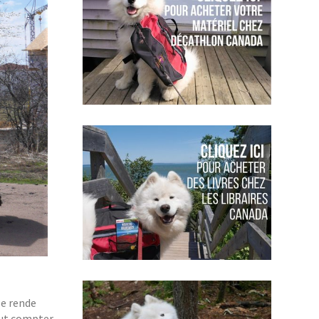
se rende
faut compter