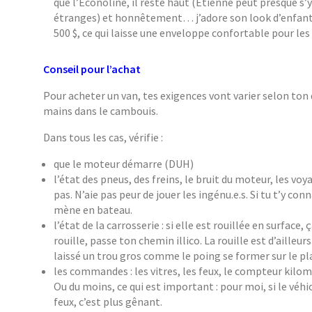
que l’Econoline, il reste haut (Etienne peut presque s’y
étranges) et honnêtement… j’adore son look d’enfant i
500 $, ce qui laisse une enveloppe confortable pour les t
Conseil pour l’achat
Pour acheter un van, tes exigences vont varier selon ton 
mains dans le cambouis.
Dans tous les cas, vérifie :
que le moteur démarre (DUH)
l’état des pneus, des freins, le bruit du moteur, les vo
pas. N’aie pas peur de jouer les ingénu.e.s. Si tu t’y con
mène en bateau.
l’état de la carrosserie : si elle est rouillée en surface, 
rouille, passe ton chemin illico. La rouille est d’ailleur
laissé un trou gros comme le poing se former sur le pla
les commandes : les vitres, les feux, le compteur kilomé
Ou du moins, ce qui est important : pour moi, si le véhi
feux, c’est plus gênant.