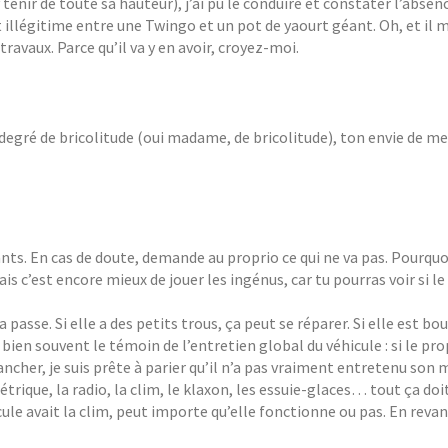
 tenir de toute sa hauteur), j’ai pu le conduire et constater l’absen
llégitime entre une Twingo et un pot de yaourt géant. Oh, et il m
ravaux. Parce qu’il va y en avoir, croyez-moi.
degré de bricolitude (oui madame, de bricolitude), ton envie de me
yants. En cas de doute, demande au proprio ce qui ne va pas. Pourquo
nais c’est encore mieux de jouer les ingénus, car tu pourras voir si l
ça passe. Si elle a des petits trous, ça peut se réparer. Si elle est bou
s bien souvent le témoin de l’entretien global du véhicule : si le pro
ncher, je suis prête à parier qu’il n’a pas vraiment entretenu son 
trique, la radio, la clim, le klaxon, les essuie-glaces… tout ça doi
cule avait la clim, peut importe qu’elle fonctionne ou pas. En revan