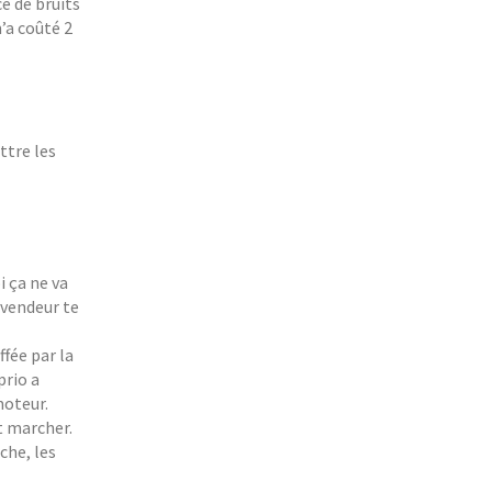
ce de bruits
’a coûté 2
ttre les
i ça ne va
e vendeur te
ffée par la
prio a
moteur.
t marcher.
che, les