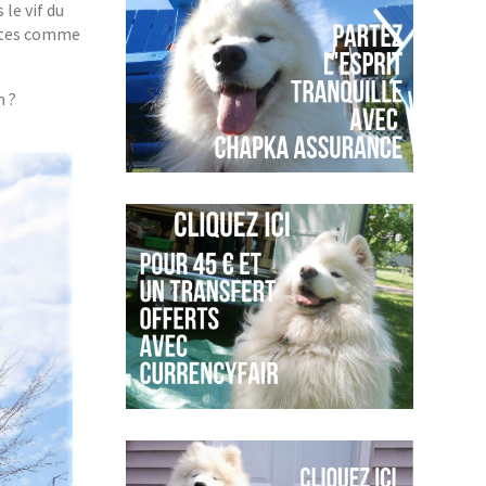
 le vif du
doutes comme
n ?