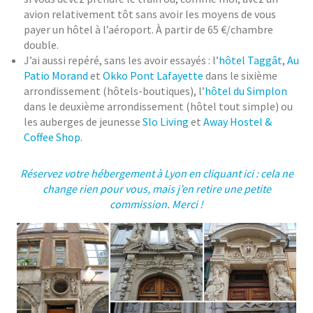
avion relativement tôt sans avoir les moyens de vous
payer un hôtel à l’aéroport. À partir de 65 €/chambre
double.
J’ai aussi repéré, sans les avoir essayés : l’
hôtel Taggât
,
Au
Patio Morand
et
Okko Pont Lafayette
dans le sixième
arrondissement (hôtels-boutiques), l’
hôtel du Simplon
dans le deuxième arrondissement (hôtel tout simple) ou
les auberges de jeunesse
Slo Living
et
Away Hostel &
Coffee Shop.
Réservez votre hébergement à Lyon en cliquant ici : cela ne
change rien pour vous, mais j’en retire une petite
commission. Merci !