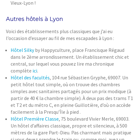
Vieux-Lyon !
Autres hôtels à Lyon
Voici des établissements plus classiques que j’ai eu
l’occasion d’essayer au fil de mes escapades à Lyon :
Hôtel Silky
by Happyculture, place Francisque Régaud
dans le 2ème arrondissement. Un établissement chic et
central, sur lequel vous pouvez lire ma chronique
complète
ici
.
Hôtel des facultés
, 104 rue Sébastien Gryphe, 69007. Un
petit hôtel tout simple, où on trouve des chambres
simples avec sanitaires partagés pour un prix modique (à
partir de 40 € la chambre simple). À deux pas des trams T1
et T2 et du métro C, en pleine Guillotière, d’où on accède
facilement à la Presqu’Île à pied .
Hôtel Première Classe
, 75 boulevard Vivier Merle, 69003.
Un hôtel d’affaires classique, propre et silencieux, à 500
mètres de la gare Part-Dieu. Pas charmant mais pratique
si vous devez prendre le train ou, comme moi, avez un