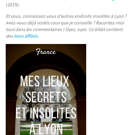
(2019).
Et vous, connaissez-vous d’autres endroits insolites à Lyon ?
Avez-vous déjà visités ceux que je conseille ? Racontez-moi
tout dans les commentaires ! Oyez, oyez. Ce billet contient
des
liens affiliés
.