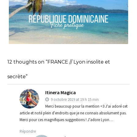
RÉPUBLIQUE DOMINICAINE // FICHE
PRATIQUE
,
,
Audrey
Amérique latine
Amériques
12 thoughts on “FRANCE // Lyon insolite et
,
Blog
Bons plans
secrète”
Itinera Magica
9 octobre 2019 at 19 h 15 min
Merci beaucoup pour la mention <3 J'ai adoré cet
article et noté plein d'endroits que je ne connais absolument pas.
Merci pour ces magnifiques suggestions ! J'adore Lyon…
Répondre