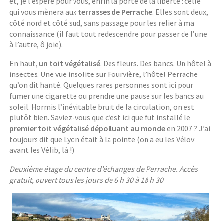
et, je l’espère pour vous, enfin la porte de la liberté : celle
qui vous mènera aux
terrasses de Perrache
. Elles sont deux,
côté nord et côté sud, sans passage pour les relier à ma
connaissance (il faut tout redescendre pour passer de l’une
à l’autre, ô joie).
En haut,
un toit végétalisé
. Des fleurs. Des bancs. Un hôtel à
insectes. Une vue insolite sur Fourvière, l’hôtel Perrache
qu’on dit hanté. Quelques rares personnes sont ici pour
fumer une cigarette ou prendre une pause sur les bancs au
soleil. Hormis l’inévitable bruit de la circulation, on est
plutôt bien. Saviez-vous que c’est ici que fut installé le
premier toit végétalisé dépolluant au monde
en 2007 ? J’ai
toujours dit que Lyon était à la pointe (on a eu les Vélov
avant les Vélib, là !)
Deuxième étage du centre d’échanges de Perrache. Accès
gratuit, ouvert tous les jours de 6 h 30 à 18 h 30