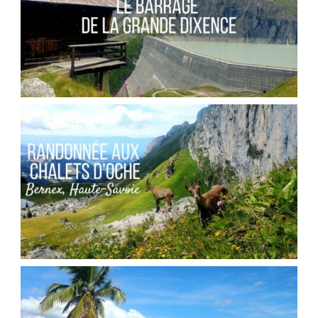
SUISSE // LE BARRAGE DE LA GRANDE
DIXENCE
,
Audrey
Blog
Europe
FRANCE // RANDONNÉE AU COL DES PORTES
D’OCHE
,
Audrey
Blog
Europe