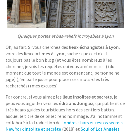
Quelques portes et bas-reliefs incroyables à Lyon
Oh, au fait. Si vous cherchez des
lieux échangistes à Lyon
,
voire des
lieux intimes à Lyon,
sachez que ceci n’est
toujours pas le bon blog (et vous êtes nombreux à les
chercher, je vois les requêtes qui vous amènent ici !) (du
moment que tout le monde est consentant, personne ne
juge) (j’en parle juste pour placer ces mots-clés très
recherchés) (mes excuses).
Par contre, si vous aimez les
lieux insolites et secrets
, je
peux vous aiguiller vers les
éditions Jonglez
, qui publient de
très beaux guides touristiques hors des sentiers battus,
auquel le titre de ce billet rend hommage. J’ai notamment
collaboré à la traduction de
Londres : bars et restos secrets,
New York insolite et secrète
(2018) et
Soul of Los Angeles