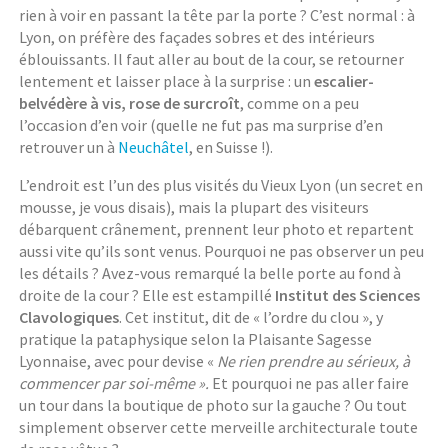
rien à voir en passant la tête par la porte ? C’est normal : à
Lyon, on préfère des façades sobres et des intérieurs
éblouissants. Il faut aller au bout de la cour, se retourner
lentement et laisser place à la surprise : un
escalier-
belvédère à vis, rose de surcroît
, comme on a peu
l’occasion d’en voir (quelle ne fut pas ma surprise d’en
retrouver un à
Neuchâtel
, en Suisse !).
L’endroit est l’un des plus visités du Vieux Lyon (un secret en
mousse, je vous disais), mais la plupart des visiteurs
débarquent crânement, prennent leur photo et repartent
aussi vite qu’ils sont venus. Pourquoi ne pas observer un peu
les détails ? Avez-vous remarqué la belle porte au fond à
droite de la cour ? Elle est estampillé
Institut des Sciences
Clavologiques
. Cet institut, dit de « l’ordre du clou », y
pratique la pataphysique selon la Plaisante Sagesse
Lyonnaise, avec pour devise «
Ne rien prendre au sérieux, à
commencer par soi-même ».
Et pourquoi ne pas aller faire
un tour dans la boutique de photo sur la gauche ? Ou tout
simplement observer cette merveille architecturale toute