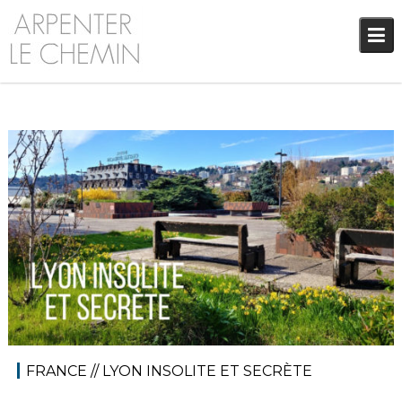
Skip
to
content
9 octobre 2019
Audrey
Blog
,
Europe
FRANCE // LYON INSOLITE ET SECRÈTE