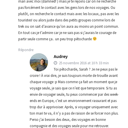
mari avec moi (damned! ) mais je te rejoins car on ne recherche
pas forcément le contact avec les gens lors de nos voyages. Ou
plutôt, on recherche le contact mais avec les locaux, pas avec les
touristes! ou alors juste dans des petits groupes comme lors de
trek ou on sait d’avance qu’on aura au moins un point commun.
En tout cas je t’admire car je ne sais pas si j’aurais le courage de
partir seule comme ça.. un peu trop pétocharde
Répondre
Audrey
25 novembre 2016 at 10 h 33 min
Toi pétocharde, Sarah ? Je ne peux pas le
croire ! À vrai dire, je suis toujours morte de trouille avant
chaque voyage :p Mais comme ça fait un moment que je
voyage seule, je sais que ce n’est que temporaire. Si tu as
envie de voyager seule, tu peux commencer par des week-
ends en Europe, c’est un environnement rassurant et pas
trop dur à apprivoiser. Après, si voyager uniquement avec
ton mari te va, il n’y a pas de raison de se forcer non plus.
Perso j’ai besoin des deux, des voyages en bonne
compagnie et des voyages seule pour me retrouver.