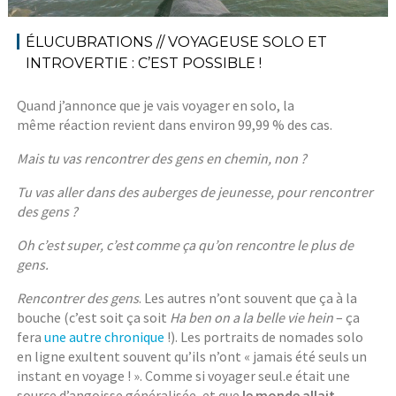
ÉLUCUBRATIONS // VOYAGEUSE SOLO ET
INTROVERTIE : C’EST POSSIBLE !
Quand j’annonce que je vais voyager en solo, la
même réaction revient dans environ 99,99 % des cas.
Mais tu vas rencontrer des gens en chemin, non ?
Tu vas aller dans des auberges de jeunesse, pour rencontrer
des gens ?
Oh c’est super, c’est comme ça qu’on rencontre le plus de
gens.
Rencontrer des gens
. Les autres n’ont souvent que ça à la
bouche (c’est soit ça soit
Ha ben on a la belle vie hein
– ça
fera
une autre chronique
!). Les portraits de nomades solo
en ligne exultent souvent qu’ils n’ont « jamais été seuls un
instant en voyage ! ». Comme si voyager seul.e était une
source d’angoisse généralisée, et que
le monde allait