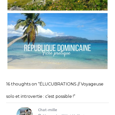
FRANCE // RANDONNÉE AU COL DES PORTES
D’OCHE
,
Audrey
Blog
Europe
RÉPUBLIQUE DOMINICAINE // FICHE
PRATIQUE
,
,
Audrey
Amérique latine
Amériques
16 thoughts on “ÉLUCUBRATIONS // Voyageuse
,
Blog
Bons plans
solo et introvertie : c’est possible !”
Chat-mille