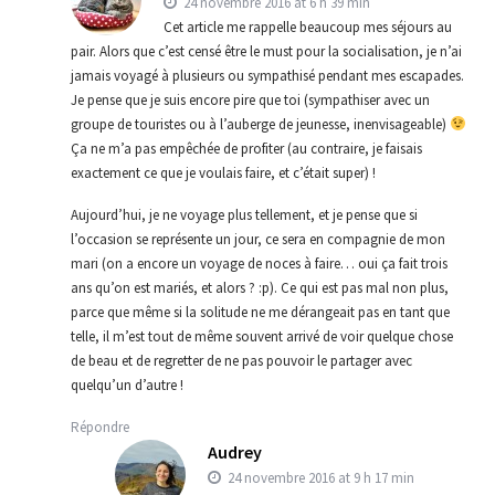
24 novembre 2016 at 6 h 39 min
Cet article me rappelle beaucoup mes séjours au
pair. Alors que c’est censé être le must pour la socialisation, je n’ai
jamais voyagé à plusieurs ou sympathisé pendant mes escapades.
Je pense que je suis encore pire que toi (sympathiser avec un
groupe de touristes ou à l’auberge de jeunesse, inenvisageable)
Ça ne m’a pas empêchée de profiter (au contraire, je faisais
exactement ce que je voulais faire, et c’était super) !
Aujourd’hui, je ne voyage plus tellement, et je pense que si
l’occasion se représente un jour, ce sera en compagnie de mon
mari (on a encore un voyage de noces à faire… oui ça fait trois
ans qu’on est mariés, et alors ? :p). Ce qui est pas mal non plus,
parce que même si la solitude ne me dérangeait pas en tant que
telle, il m’est tout de même souvent arrivé de voir quelque chose
de beau et de regretter de ne pas pouvoir le partager avec
quelqu’un d’autre !
Répondre
Audrey
24 novembre 2016 at 9 h 17 min