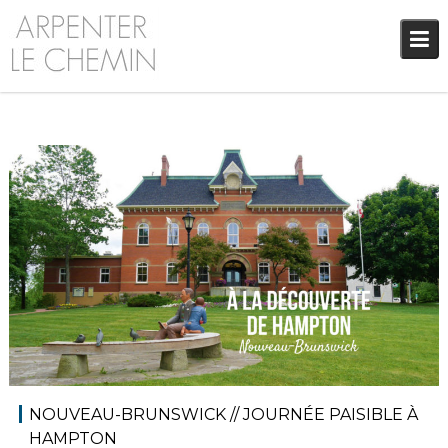
Skip
to
content
20 juillet 2018
Audrey
Amérique du Nord
,
Amériques
,
Blog
NOUVEAU-BRUNSWICK // JOURNÉE PAISIBLE À
HAMPTON