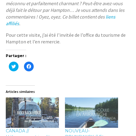
méconnu et parfaitement charmant ? Peut-être avez-vous
déjà fait le détour par Hampton… Je vous attends dans les
commentaires ! Oyez, oyez. Ce billet contient des
liens
affiliés
.
Pour cette visite, j’ai été l’invitée de l’office du tourisme de
Hampton et l’en remercie.
Partager :
C
C
l
l
i
i
q
q
u
u
e
e
z
z
Articles similaires
p
p
o
o
u
u
r
r
p
p
a
a
r
r
t
t
a
a
g
g
CANADA //
NOUVEAU-
e
e