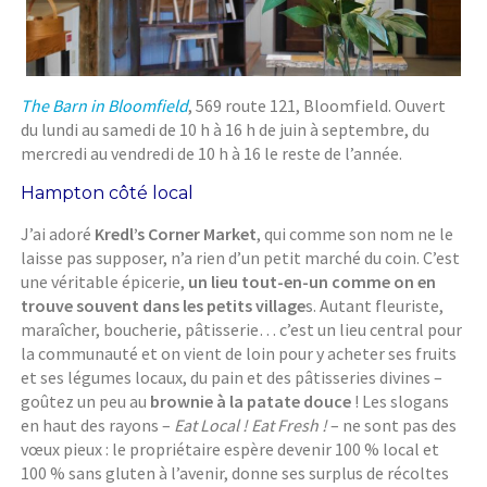
The Barn in Bloomfield
, 569 route 121, Bloomfield. Ouvert
du lundi au samedi de 10 h à 16 h de juin à septembre, du
mercredi au vendredi de 10 h à 16 le reste de l’année.
Hampton côté local
J’ai adoré
Kredl’s Corner Market
, qui comme son nom ne le
laisse pas supposer, n’a rien d’un petit marché du coin. C’est
une véritable épicerie,
un lieu tout-en-un comme on en
trouve souvent dans les petits village
s. Autant fleuriste,
maraîcher, boucherie, pâtisserie… c’est un lieu central pour
la communauté et on vient de loin pour y acheter ses fruits
et ses légumes locaux, du pain et des pâtisseries divines –
goûtez un peu au
brownie à la patate douce
! Les slogans
en haut des rayons –
Eat Local ! Eat Fresh !
– ne sont pas des
vœux pieux : le propriétaire espère devenir 100 % local et
100 % sans gluten à l’avenir, donne ses surplus de récoltes