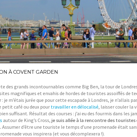
ION À COVENT GARDEN
te des grands incontournables comme Big Ben, la tour de Londre
tes magnifiques et envahis de hordes de touristes assoiffés de te
 : je m’étais jurée que pour cette escapade à Londres, je n’allais pas
e petit café ou deux pour
travailler en délocalisé
, laisser couler la v
ien suffisant. Résultat des courses : j’ai eu des fourmis dans les ja
s
autour de King’s Cross,
je suis allée à la rencontre des touristes 
.
Assumer d’être une touriste le temps d’une promenade était sa
e promenade vous inspirera (et vous décomplexera !).