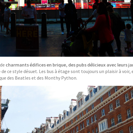
 de
charmants édifices en brique, des pubs délicieux avec leurs ja
e de ce style désuet. Les bus à étage sont toujours un plaisir à voir, e
oque des Beatles et des Monthy Python.