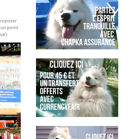
proposer
t un point
ue).