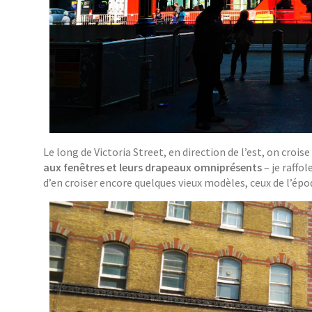
Le long de Victoria Street, en direction de l’est, on croise
aux fenêtres et leurs drapeaux omniprésents
– je raffol
d’en croiser encore quelques vieux modèles, ceux de l’ép