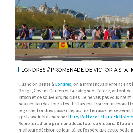
LONDRES // PROMENADE DE VICTORIA STAT
Quand on pense à
Londres
, on a immanquablement en tê
Bridge, Covent Garden et Buckingham Palace, autant de si
kitsch et de souvenirs ridicules. Je ne vais pas vous mentir
beau milieu des touristes. J’allais me trouver un chouett
regarder Londres passer depuis ma terrasse, et ce serait b
après avoir été chercher
Harry Potter et Sherlock Holme
Reine lors d’une promenade autour de Victoria Station
meilleure décision ce jour-là, et j’espère que cette bell