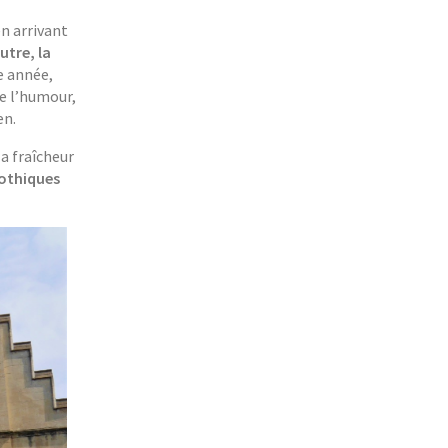
en arrivant
utre, la
e année,
de l’humour,
en.
la fraîcheur
gothiques