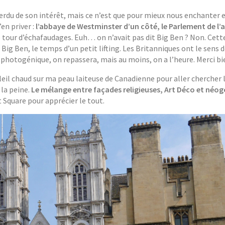
perdu de son intérêt, mais ce n’est que pour mieux nous enchanter 
en priver :
l’abbaye de Westminster d’un côté, le Parlement de l’a
lie tour d’échafaudages. Euh… on n’avait pas dit Big Ben ? Non. Cett
à Big Ben, le temps d’un petit lifting. Les Britanniques ont le sens 
é photogénique, on repassera, mais au moins, on a l’heure. Merci bi
oleil chaud sur ma peau laiteuse de Canadienne pour aller chercher 
 la peine.
Le mélange entre façades religieuses, Art Déco et néo
t Square pour apprécier le tout.