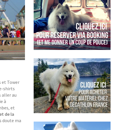
s et Tower
e-shirts
 aller au
ie à
mbes, et
et de la
ns doute ma