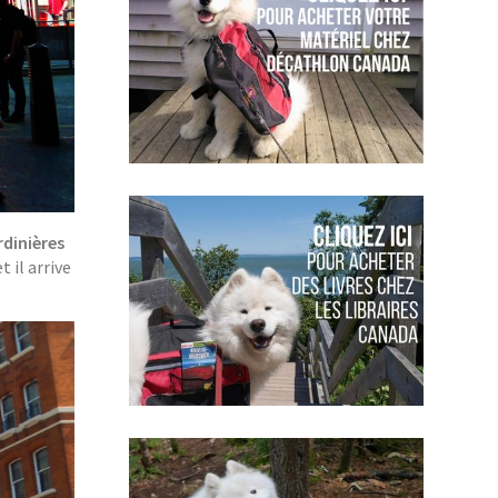
rdinières
t il arrive