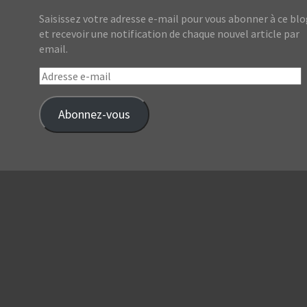
Saisissez votre adresse e-mail pour vous abonner à ce bl
et recevoir une notification de chaque nouvel article par
email.
Adresse
e-
mail
Abonnez-vous