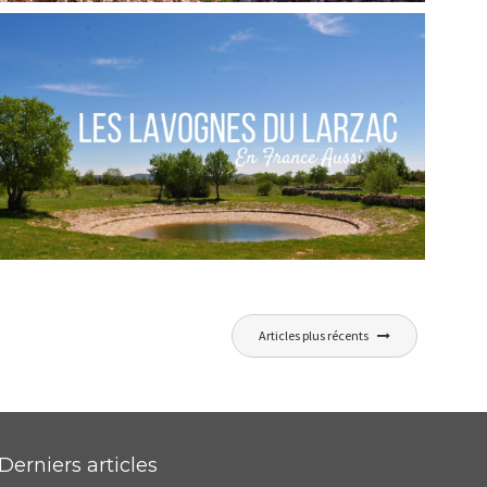
FRANCE // NOTRE-DAME DE PARIS, TOUJOURS
VIVANTE
,
Audrey
Blog
Europe
FRANCE // LES LAVOGNES DU LARZAC
Articles plus récents
,
Audrey
Blog
Europe
Derniers articles