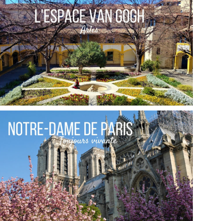
FRANCE // UNE JOURNÉE AUTOUR DE LILLE :
ARMENTIÈRES ET WATTRELOS
,
Audrey
Blog
Europe
FRANCE // L’ESPACE VAN GOGH À ARLES
,
Audrey
Blog
Europe