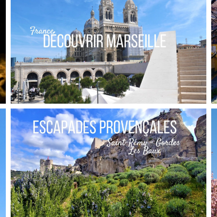
FRANCE // CE QUE J’AIME QUAND JE REVIENS
EN FRANCE
,
Audrey
Blog
Europe
FRANCE // UNE JOURNÉE À MARSEILLE LA
BELLE
,
Audrey
Blog
Europe