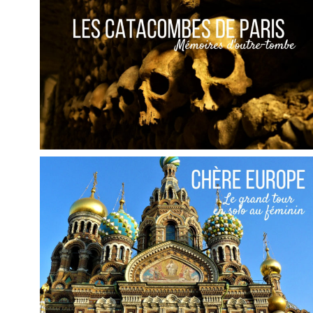
FRANCE // LE PALAIS DES PAPES À AVIGNON
,
Audrey
Blog
Europe
FRANCE // LES CATACOMBES DE PARIS, VISITE
D’OUTRE-TOMBE
,
Audrey
Blog
Europe