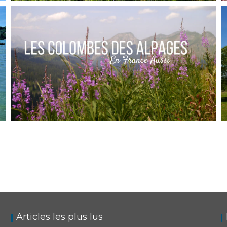
FRANCE // ESCAPADES AUTOUR DE SAINT-
RÉMY DE PROVENCE
,
Audrey
Blog
Europe
FRANCE // LES COLOMBES DES ALPES
,
Audrey
Blog
Europe
Articles les plus lus