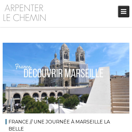
Skip
to
content
14 mai 2019
Audrey
Blog
,
Europe
FRANCE // UNE JOURNÉE À MARSEILLE LA
BELLE