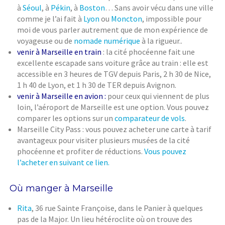
à
Séoul
, à
Pékin
, à
Boston
… Sans avoir vécu dans une ville
comme je l’ai fait à
Lyon
ou
Moncton
, impossible pour
moi de vous parler autrement que de mon expérience de
voyageuse ou de
nomade numérique
à la rigueur..
venir à Marseille en train
: la cité phocéenne fait une
excellente escapade sans voiture grâce au train : elle est
accessible en 3 heures de TGV depuis Paris, 2 h 30 de Nice,
1 h 40 de Lyon, et 1 h 30 de TER depuis Avignon.
venir à Marseille en avion :
pour ceux qui viennent de plus
loin, l’aéroport de Marseille est une option. Vous pouvez
comparer les options sur un
comparateur de vols
.
Marseille City Pass : vous pouvez acheter une carte à tarif
avantageux pour visiter plusieurs musées de la cité
phocéenne et profiter de réductions.
Vous pouvez
l’acheter en suivant ce lien.
Où manger à Marseille
Rita
, 36 rue Sainte Françoise, dans le Panier à quelques
pas de la Major. Un lieu hétéroclite où on trouve des