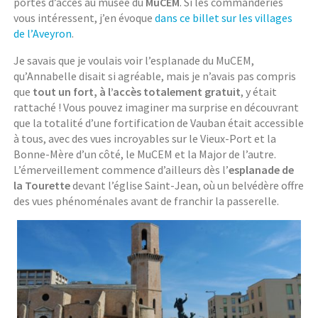
portes d’accès au musée du
MuCEM
. Si les commanderies
vous intéressent, j’en évoque
dans ce billet sur les villages
de l’Aveyron
.
Je savais que je voulais voir l’esplanade du MuCEM,
qu’Annabelle disait si agréable, mais je n’avais pas compris
que
tout un fort, à l’accès totalement gratuit
, y était
rattaché ! Vous pouvez imaginer ma surprise en découvrant
que la totalité d’une fortification de Vauban était accessible
à tous, avec des vues incroyables sur le Vieux-Port et la
Bonne-Mère d’un côté, le MuCEM et la Major de l’autre.
L’émerveillement commence d’ailleurs dès l’
esplanade de
la Tourette
devant l’église Saint-Jean, où un belvédère offre
des vues phénoménales avant de franchir la passerelle.