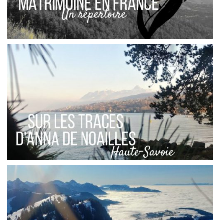
FRANCE // LE PETIT RÉPERTOIRE DU
MATRIMOINE
,
Audrey
Blog
Europe
HAUTE-SAVOIE // SUR LES TRACES D’ANNA DE
NOAILLES
,
Audrey
Blog
Europe