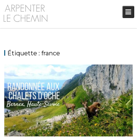
Skip
to
content
Étiquette :
france