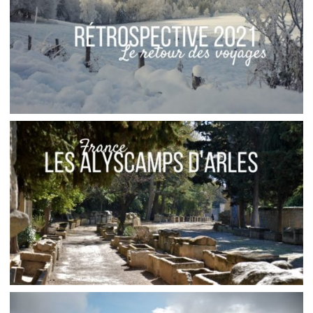
Audrey
Blog
Europe
MA RÉTROSPECTIVE DE VOYAGES // 2021
,
,
Audrey
Amérique du Nord
Amériques
,
Blog
Europe