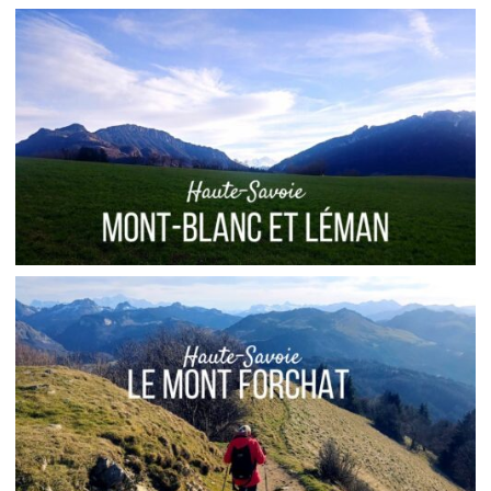
FRANCE // RANDONNÉE AU COL DES PORTES
D’OCHE
,
Audrey
Blog
Europe
FRANCE // OÙ VOIR LE MONT-BLANC DEPUIS LE
LAC LÉMAN
,
Audrey
Blog
Europe