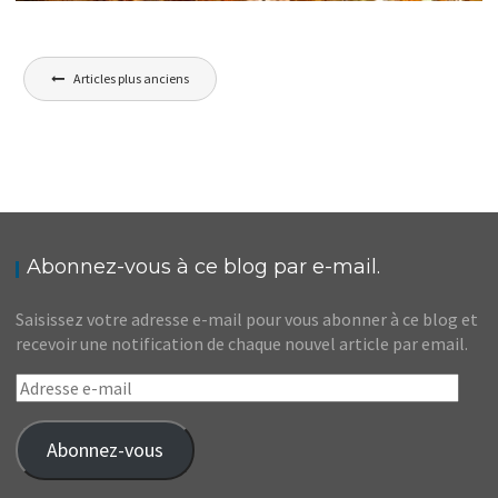
FRANCE // LES FLOTTINS D’EVIAN, UNE LÉGENDE
Navigation
DE NOËL
Articles plus anciens
,
Audrey
Blog
Europe
des
articles
Abonnez-vous à ce blog par e-mail.
Saisissez votre adresse e-mail pour vous abonner à ce blog et
recevoir une notification de chaque nouvel article par email.
Adresse
e-
mail
Abonnez-vous