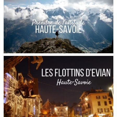
FRANCE // LES ALYSCAMPS D’ARLES
,
Audrey
Blog
Europe
FRANCE // SEPT EXPÉRIENCES DE MONTAGNE À
VIVRE EN HAUTE-SAVOIE
,
Audrey
Blog
Europe