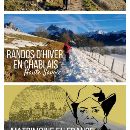
FRANCE // LE MONT FORCHAT, RANDONNÉE
AVEC VUE SUR LE MONT-BLANC
Audrey
Blog
HAUTE-SAVOIE // RANDONNÉES D’HIVER
FACILES AUTOUR D’EVIAN
,
Audrey
Blog
Europe