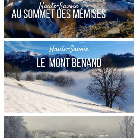
HAUTE-SAVOIE // LE PIC DES MÉMISES,
RANDONNÉE D’HIVER FACILE
,
Audrey
Blog
Europe
HAUTE-SAVOIE // LE MONT BÉNAND, UNE
RANDONNÉE FACILE À BERNEX
,