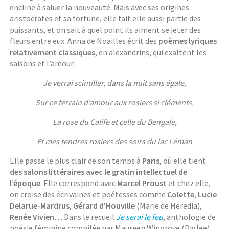
encline à saluer la nouveauté. Mais avec ses origines
aristocrates et sa fortune, elle fait elle aussi partie des
puissants, et on sait à quel point ils aiment se jeter des
fleurs entre eux. Anna de Noailles écrit des
poèmes lyriques
relativement classiques
, en alexandrins, qui exaltent les
saisons et l’amour.
Je verrai scintiller, dans la nuit sans égale,
Sur ce terrain d’amour aux rosiers si cléments,
La rose du Calife et celle du Bengale,
Et mes tendres rosiers des soirs du lac Léman
Elle passe le plus clair de son temps à
Paris
, où elle tient
des salons littéraires avec le gratin intellectuel de
l’époque
. Elle correspond avec
Marcel Proust
et chez elle,
on croise des écrivaines et poétesses comme
Colette
,
Lucie
Delarue-Mardrus
,
Gérard d’Houville
(Marie de Heredia),
Renée Vivien
… Dans le recueil
Je serai le feu
, anthologie de
poésie féminine compilée par Maureen Wingrove (Diglee),