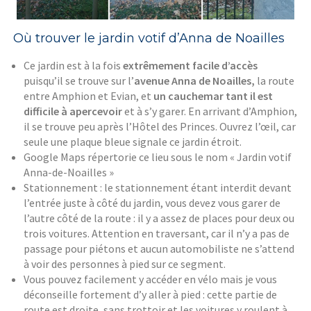
Où trouver le jardin votif d’Anna de Noailles
Ce jardin est à la fois
extrêmement facile d’accès
puisqu’il se trouve sur l’
avenue Anna de Noailles,
la route
entre Amphion et Evian, et
un cauchemar tant il est
difficile à apercevoir
et à s’y garer. En arrivant d’Amphion,
il se trouve peu après l’Hôtel des Princes. Ouvrez l’œil, car
seule une plaque bleue signale ce jardin étroit.
Google Maps répertorie ce lieu sous le nom « Jardin votif
Anna-de-Noailles »
Stationnement : le stationnement étant interdit devant
l’entrée juste à côté du jardin, vous devez vous garer de
l’autre côté de la route : il y a assez de places pour deux ou
trois voitures. Attention en traversant, car il n’y a pas de
passage pour piétons et aucun automobiliste ne s’attend
à voir des personnes à pied sur ce segment.
Vous pouvez facilement y accéder en vélo mais je vous
déconseille fortement d’y aller à pied : cette partie de
route est droite, sans trottoir et les voitures y roulent à