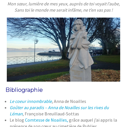
Mon sœur, lumière de mes yeux, auprès de toi voyait l’aube,
Sans toi le monde me serait infâme, ne t’en vas pas !
Bibliographie
Le coeur innombrable
, Anna de Noailles
Goûter au paradis – Anna de Noailles sur les rives du
Léman
, Françoise Breuillaud-Sottas
Le blog
Comtesse de Noailles,
grâce auquel j’ai appris la
présence de son cœur au cimetière de Publier