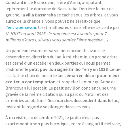
Constantin de Brancovan, frère d’Anna, amputant
légèrement le domaine de Bassaraba. Derrière le mur de
gauche, la
villa Bassaraba
se cache sous les arbres, et vous
aurez de la chance si vous pouvez ne serait-ce que
l’entrapercevoir
. C’est malheureux mais elle ne se visite pas.
[AJOUT en août 2023 : le domaine est à vendre pour 7
millions d’euros, si vous vous sentiez l’âme mécène…]
Un panneau résumant sa vie nous accueille avant de
descendre en direction du lac. À mi-chemin, un grand arbre
est cerné d’un escalier en deux parties qui nous permet
d’admirer le
petit pavillon signé Emilio Terry en 1938
. Celui-
ci a fait le choix de poser
le lac Léman en décor pour mieux
exalter la contemplation
et rappeler l’amour qu’Anna de
Brancovan lui portait. Le petit pavillon contient une urne
gravée de la même citation qu’au parc du Miroir et des
armoiries au plafond.
Des marches descendent dans le lac
,
invitant le regard à se plonger dans ses eaux.
À ma visite, en décembre 2021, le jardin n’est pas
exactement à son plus bucolique, entre étang artificiel vide,