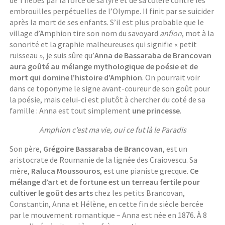
embrouilles perpétuelles de l’Olympe. Il finit par se suicider
après la mort de ses enfants. S’il est plus probable que le
village d’Amphion tire son nom du savoyard
anfion
, mot à la
sonorité et la graphie malheureuses qui signifie « petit
ruisseau », je suis sûre qu’
Anna de Bassaraba de Brancovan
aura goûté au mélange mythologique de poésie et de
mort qui domine l’histoire d’Amphion
. On pourrait voir
dans ce toponyme le signe avant-coureur de son goût pour
la poésie, mais celui-ci est plutôt à chercher du coté de sa
famille : Anna est tout simplement
une princesse
.
Amphion c’est ma vie, oui ce fut là le Paradis
Son père,
Grégoire Bassaraba de Brancovan
, est un
aristocrate de Roumanie de la lignée des Craiovescu. Sa
mère,
Raluca Moussouros
, est une pianiste grecque.
Ce
mélange d’art et de fortune est un terreau fertile pour
cultiver le goût des arts
chez les petits Brancovan,
Constantin, Anna et Hélène, en cette fin de siècle bercée
par le mouvement romantique – Anna est née en 1876. À 8