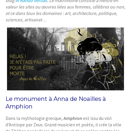
blog
In Rando Veritas
. Le matrimoine consiste à mettre en
valeur les sites ou œuvres liées aux femmes, célèbres ou non,
et ce dans tous les domaines : art, architecture, politique,
sciences, artisanat…
Le monument à Anna de Noailles à
Amphion
Dans la mythologie grecque,
Amphion
est issu du viol
d’Antiope par Zeus. Grand musicien et poète, il crée la ville
de Thèbes par la force de sa lyre et de sa colère contre les