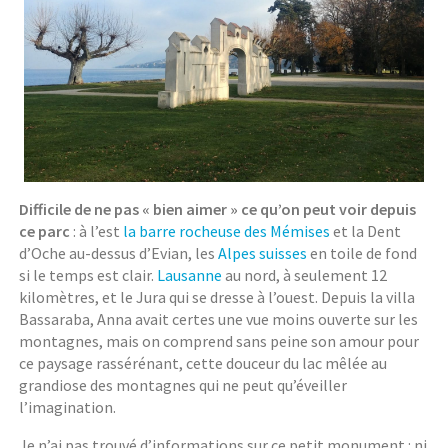
Difficile de ne pas « bien aimer » ce qu’on peut voir depuis
ce parc
: à l’est
la barre rocheuse des Mémises
et la Dent
d’Oche au-dessus d’Evian, les
Alpes suisses
en toile de fond
si le temps est clair.
Lausanne
au nord, à seulement 12
kilomètres, et le Jura qui se dresse à l’ouest. Depuis la villa
Bassaraba, Anna avait certes une vue moins ouverte sur les
montagnes, mais on comprend sans peine son amour pour
ce paysage rassérénant, cette douceur du lac mêlée au
grandiose des montagnes qui ne peut qu’éveiller
l’imagination.
Je n’ai pas trouvé d’informations sur ce petit monument : ni