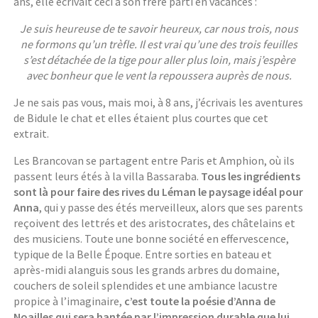
ans, elle écrivait ceci à son frère parti en vacances :
Je suis heureuse de te savoir heureux, car nous trois, nous
ne formons qu’un trèfle. Il est vrai qu’une des trois feuilles
s’est détachée de la tige pour aller plus loin, mais j’espère
avec bonheur que le vent la repoussera auprès de nous.
Je ne sais pas vous, mais moi, à 8 ans, j’écrivais les aventures
de Bidule le chat et elles étaient plus courtes que cet
extrait.
Les Brancovan se partagent entre Paris et Amphion, où ils
passent leurs étés à la villa Bassaraba.
Tous les ingrédients
sont là pour faire des rives du Léman le paysage idéal pour
Anna
, qui y passe des étés merveilleux, alors que ses parents
reçoivent des lettrés et des aristocrates, des châtelains et
des musiciens. Toute une bonne société en effervescence,
typique de la Belle Époque. Entre sorties en bateau et
après-midi alanguis sous les grands arbres du domaine,
couchers de soleil splendides et une ambiance lacustre
propice à l’imaginaire,
c’est toute la poésie d’Anna de
Noailles qui sera hantée par l’impression durable que lui