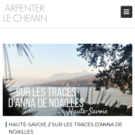
Skip
to
content
31 janvier 2022
Audrey
Blog
,
Europe
HAUTE-SAVOIE // SUR LES TRACES D’ANNA DE
NOAILLES