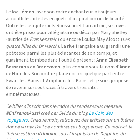
Le
lac Léman
, avec son cadre enchanteur, a toujours
accueilli les artistes en quête d’inspiration ou de beauté.
Outre les sempiternels Rousseau et Lamartine, ses rives
ont été prises pour villégiature ou décor par Mary Shelley
(autrice de
Frankenstein
) ou encore Louisa May Alcott (
Les
quatre filles du Dr March
). La rive française a vu grandir une
poétesse parmi les plus éclatantes de son temps, et
quasiment tombée dans l’oubli à présent :
Anna Elisabeth
Bassaraba de Brancovan
, plus connue sous le nom d’
Anna
de Noailles
. Son ombre plane encore quelque part entre
Évian-les-Bains et Amphion-les-Bains, et je vous propose
de revenir sur ses traces à travers trois sites
emblématiques.
Ce billet s’inscrit dans le cadre du rendez-vous mensuel
#EnFranceAussi
créé par Sylvie du blog
Le Coin des
Voyageurs
. Chaque mois, retrouvez des articles sur un thème
donné vu par l’œil de nombreuses blogueuses. Ce mois-ci, le
thème est le
matrimoine
sous l’impulsion de Delphine du