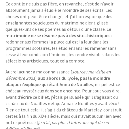
Ce dont je ne suis pas fière, en revanche, c’est de n’avoir
absolument jamais étudié le moindre de ses écrits. Les
choses ont peut-être changé, et j’ai bon espoir que des
enseignantes soucieuses du matrimoine aient glissé
quelques-uns de ses poèmes au détour d’une classe.
Le
matrimoine ne se résume pas à des sites historiques
:
redonner aux femmes la place qui est la leur dans les
programmes scolaires, les étudier sans les ramener sans
cesse à leur condition féminine, les rendre visibles dans les
sélections artistiques, tout cela compte.
Autre lacune : à ma connaissance [
source : ma visite en
décembre 2021
]
aux abords du lycée,
pas la moindre
plaque n’explique qui était Anna de Noailles
, ni quel est ce
château mystérieux dans son enceinte. Pour tout vous dire,
avant d’écrire ce billet, j’étais persuadée qu’il s’agissait du
« château de Noailles » et qu’Anna de Noailles y avait vécu !
Rien de tout cela : il s’agit du château du Martelay, construit
certes à la fin du XIXe siècle, mais qui n’avait aucun lien avec
notre poétesse [
je n’ai pas plus d’infos au sujet de cet
édifice, d’ailleurs
].