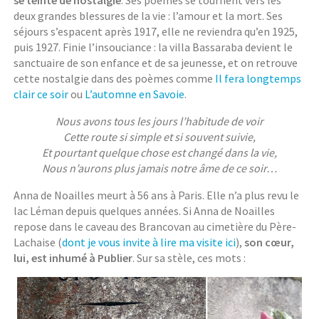
se teinte de nostalgie
. Ses poèmes se tournent vers les
deux grandes blessures de la vie : l’amour et la mort. Ses
séjours s’espacent après 1917, elle ne reviendra qu’en 1925,
puis 1927. Finie l’insouciance : la villa Bassaraba devient le
sanctuaire de son enfance et de sa jeunesse, et on retrouve
cette nostalgie dans des poèmes comme
Il fera longtemps
clair ce soir
ou
L’automne en Savoie
.
Nous avons tous les jours l’habitude de voir
Cette route si simple et si souvent suivie,
Et pourtant quelque chose est changé dans la vie,
Nous n’aurons plus jamais notre âme de ce soir…
Anna de Noailles meurt à 56 ans à Paris. Elle n’a plus revu le
lac Léman depuis quelques années. Si Anna de Noailles
repose dans le caveau des Brancovan au cimetière du Père-
Lachaise (
dont je vous invite à lire ma visite ici
),
son cœur,
lui, est inhumé à Publier
. Sur sa stèle, ces mots :