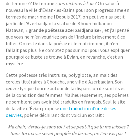
de femme ?? De femme
sans nichons à l’air
? On salue à
nouveau la ville d’Évian-les-Bains pour son progressisme en
termes de matrimoine ! Depuis 2017, on peut voir au petit
jardin de l’Azerbaïdjan la statue de Khourchidbanou
Natavan, «
grande poétesse azerbaïdjanaise
« , et j’ai pensé
que vous ne m’en voudriez pas de l’inclure brièvement à ce
billet. On reste dans la poésie et le matrimoine, il n’en
fallait pas plus. Ne comptez pas sur moi pour vous expliquer
pourquoi ce buste se trouve à Evian, en revanche, c’est un
mystère.
Cette poétesse très instruite, polyglotte, animait des
cercles littéraires à Choucha, une ville d’Azerbaïdjan. Son
œuvre lyrique tourne autour de la disparition de son fils et
de la condition des femmes. Malheureusement, ses poèmes
ne semblent pas avoir été traduits en français. Seul le site
de la ville d’Évian propose
une traduction d’une de ses
oeuvres
, poème déchirant dont voici un extrait :
Ma chair, vivrais-je sans toi ? et se peut-il que tu me laisses ?
Sans toi ma vie serait peuplée de larmes, ne t’en vas pas !