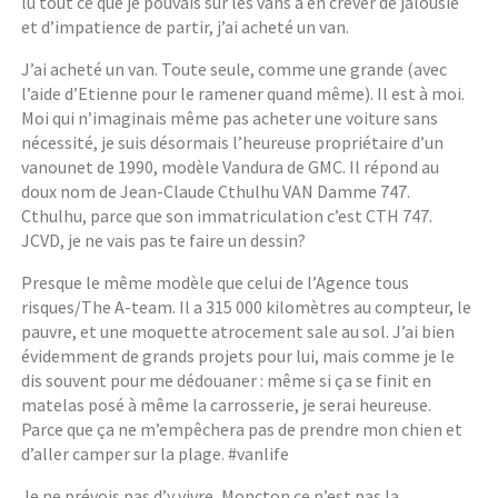
lu tout ce que je pouvais sur les vans à en crever de jalousie
et d’impatience de partir, j’ai acheté un van.
J’ai acheté un van. Toute seule, comme une grande (avec
l’aide d’Etienne pour le ramener quand même). Il est à moi.
Moi qui n’imaginais même pas acheter une voiture sans
nécessité, je suis désormais l’heureuse propriétaire d’un
vanounet de 1990, modèle Vandura de GMC. Il répond au
doux nom de Jean-Claude Cthulhu VAN Damme 747.
Cthulhu, parce que son immatriculation c’est CTH 747.
JCVD, je ne vais pas te faire un dessin?
Presque le même modèle que celui de l’Agence tous
risques/The A-team. Il a 315 000 kilomètres au compteur, le
pauvre, et une moquette atrocement sale au sol. J’ai bien
évidemment de grands projets pour lui, mais comme je le
dis souvent pour me dédouaner : même si ça se finit en
matelas posé à même la carrosserie, je serai heureuse.
Parce que ça ne m’empêchera pas de prendre mon chien et
d’aller camper sur la plage. #vanlife
Je ne prévois pas d’y vivre, Moncton ce n’est pas la