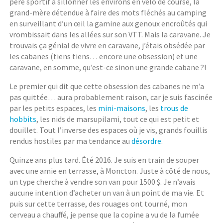
père sportif à sillonner les environs en vélo de course, la
grand-mère détendue à faire des mots fléchés au camping
en surveillant d’un œil la gamine aux genoux encroûtés qui
vrombissait dans les allées sur son VTT. Mais la caravane. Je
trouvais ça génial de vivre en caravane, j’étais obsédée par
les cabanes (tiens tiens… encore une obsession) et une
caravane, en somme, qu’est-ce sinon une grande cabane ?!
Le premier qui dit que cette obsession des cabanes ne m’a
pas quittée… aura probablement raison, car je suis fascinée
par les petits espaces, les
mini-maisons
, les
trous de
hobbits
, les nids de marsupilami, tout ce qui est petit et
douillet. Tout l’inverse des espaces où je vis, grands fouillis
rendus hostiles par ma tendance au
désordre
.
Quinze ans plus tard. Été 2016. Je suis en train de souper
avec une amie en terrasse, à Moncton. Juste à côté de nous,
un type cherche à vendre son van pour 1500 $. Je n’avais
aucune intention d’acheter un van à un point de ma vie. Et
puis sur cette terrasse, des rouages ont tourné, mon
cerveau a chauffé, je pense que la copine a vu de la fumée