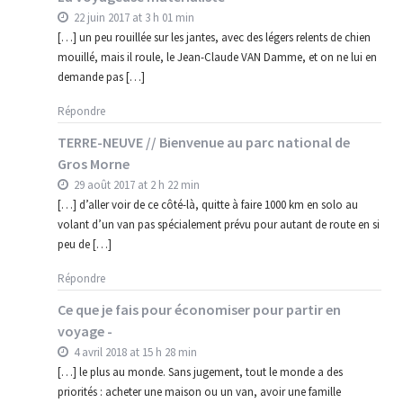
22 juin 2017 at 3 h 01 min
[…] un peu rouillée sur les jantes, avec des légers relents de chien
mouillé, mais il roule, le Jean-Claude VAN Damme, et on ne lui en
demande pas […]
Répondre
TERRE-NEUVE // Bienvenue au parc national de
Gros Morne
29 août 2017 at 2 h 22 min
[…] d’aller voir de ce côté-là, quitte à faire 1000 km en solo au
volant d’un van pas spécialement prévu pour autant de route en si
peu de […]
Répondre
Ce que je fais pour économiser pour partir en
voyage -
4 avril 2018 at 15 h 28 min
[…] le plus au monde. Sans jugement, tout le monde a des
priorités : acheter une maison ou un van, avoir une famille