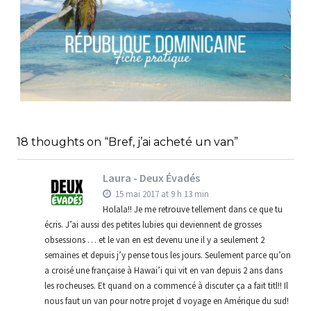
RÉPUBLIQUE DOMINICAINE // FICHE
PRATIQUE
,
,
Audrey
Amérique latine
Amériques
18 thoughts on “Bref, j’ai acheté un van”
,
Blog
Bons plans
Laura - Deux Évadés
15 mai 2017 at 9 h 13 min
Holala!! Je me retrouve tellement dans ce que tu
écris. J’ai aussi des petites lubies qui deviennent de grosses
obsessions … et le van en est devenu une il y a seulement 2
semaines et depuis j’y pense tous les jours. Seulement parce qu’on
a croisé une française à Hawai’i qui vit en van depuis 2 ans dans
les rocheuses. Et quand on a commencé à discuter ça a fait titl!! Il
nous faut un van pour notre projet d voyage en Amérique du sud!