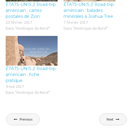
g
g
ÉTATS-UNIS // Road-trip
ÉTATS-UNIS // Road-trip
e
e
r
r
américain : cartes
américain : balades
s
s
postales de Zion
minérales à Joshua Tree
u
u
r
r
23 février 2017
7 février 2017
T
F
Dans "Amérique du Nord"
Dans "Amérique du Nord"
w
a
i
c
t
e
t
b
e
o
r
o
(
k
o
(
u
o
v
u
r
v
ÉTATS-UNIS // Road-trip
e
r
américain : fiche
d
e
a
d
pratique
n
a
4 mai 2017
s
n
u
s
Dans "Amérique du Nord"
n
u
e
n
n
e
o
n
u
o
v
u
Navigation
e
v
Previous
Next
l
e
de
l
l
e
l
l’article