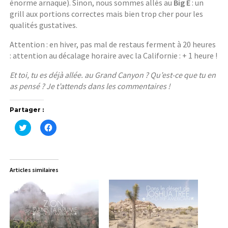
énorme arnaque). Sinon, nous sommes allés au
Big E
: un
grill aux portions correctes mais bien trop cher pour les
qualités gustatives.
Attention : en hiver, pas mal de restaus ferment à 20 heures
: attention au décalage horaire avec la Californie : + 1 heure !
Et toi, tu es déjà allée. au Grand Canyon ? Qu’est-ce que tu en
as pensé ? Je t’attends dans les commentaires !
Partager :
C
C
l
l
i
i
q
q
u
u
e
e
z
z
Articles similaires
p
p
o
o
u
u
r
r
p
p
a
a
r
r
t
t
a
a