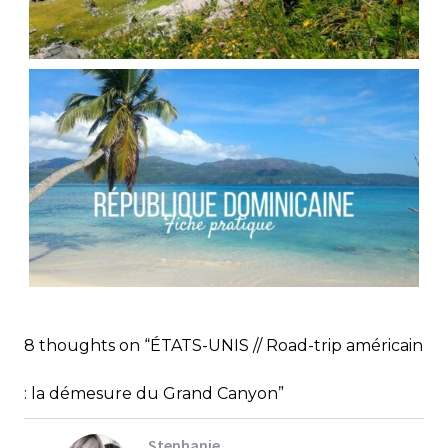
FRANCE // RANDONNÉE AU COL DES PORTES
D’OCHE
,
Audrey
Blog
Europe
RÉPUBLIQUE DOMINICAINE // FICHE
PRATIQUE
,
,
Audrey
Amérique latine
Amériques
8 thoughts on “ÉTATS-UNIS // Road-trip américain
,
Blog
Bons plans
: la démesure du Grand Canyon”
Stephanie