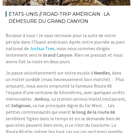
ÉTATS-UNIS // ROAD-TRIP AMÉRICAIN : LA
DÉMESURE DU GRAND CANYON
Bonjour à tous ! Je vous retrouve pour la suite de notre
périple dans l’Ouest américain. Après notre journée au parc
national de
Joshua Tree
, nous nous sommes dirigés
lentement vers le
Grand Canyon
. Rien ne pressait et nous
avons fait la route en deux jours.
Je passe volontairement sur notre escale à
Needles
, dans
un motel sordide (mais heureusement bon marché)… Plus
amusant, nous avons emprunté la fameuse Route 66
l’espace d’une centaine de kilomètres, avec quelques arrêts
mémorables :
Amboy
, sa station service/motel/restaurant,
et
Seligman
, sa rue principale digne du Far West… Les
petites communautés qui vivent
le long de la route 66
semblent figées dans le temps et on se demande bien de
quoi elles peuvent bien vivre, si ce n’est du tourisme. La
Route 66 elle-même (en tout cas sur ces sections) semble