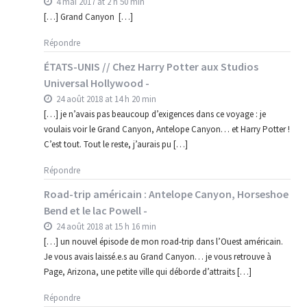
4 mai 2017 at 2 h 50 min
[…] Grand Canyon […]
Répondre
ÉTATS-UNIS // Chez Harry Potter aux Studios
Universal Hollywood -
24 août 2018 at 14 h 20 min
[…] je n’avais pas beaucoup d’exigences dans ce voyage : je
voulais voir le Grand Canyon, Antelope Canyon… et Harry Potter !
C’est tout. Tout le reste, j’aurais pu […]
Répondre
Road-trip américain : Antelope Canyon, Horseshoe
Bend et le lac Powell -
24 août 2018 at 15 h 16 min
[…] un nouvel épisode de mon road-trip dans l’Ouest américain.
Je vous avais laissé.e.s au Grand Canyon… je vous retrouve à
Page, Arizona, une petite ville qui déborde d’attraits […]
Répondre