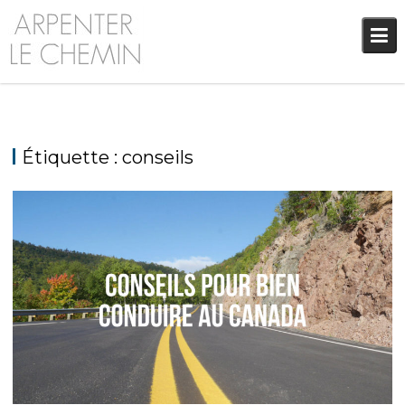
Skip
to
content
Étiquette :
conseils