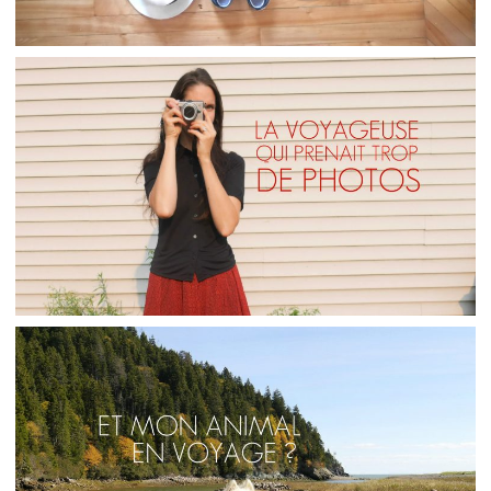
DANS MA VALISE MINIMALISTE POUR… LE
MEXIQUE
,
,
,
Audrey
Amérique latine
Amériques
Blog
Élucubrations
ÉLUCUBRATIONS // LA VOYAGEUSE QUI
PRENAIT TROP DE PHOTOS
,
,
Audrey
Blog
Élucubrations
Réflexions