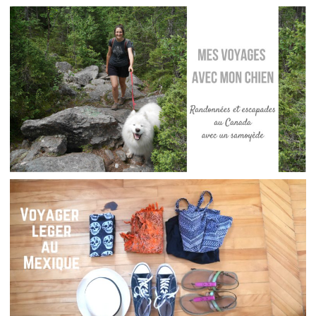
CANADA // CONSEILS POUR CONDUIRE AU
CANADA
,
,
Audrey
Amérique du Nord
Amériques
,
Blog
Réflexions
CONSEILS // JAMAIS SANS MON CHIEN EN
VOYAGE
,
Audrey
Blog
Réflexions