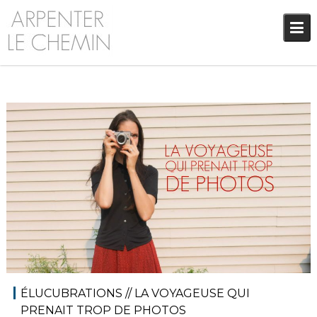
Skip
to
content
5 septembre 2017
Blog
,
Élucubrations
,
Audrey
Réflexions
ÉLUCUBRATIONS // LA VOYAGEUSE QUI
PRENAIT TROP DE PHOTOS