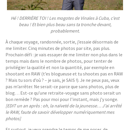
Hé ! DERRIÈRE TOI ! Les mogotes de Vinales à Cuba, c’est
beau ! Et bien plus beau sans ta tronche devant,
probablement.
À chaque voyage, randonnée, sortie, j’essaie désormais de
me limiter. Cinq minutes de photos par site, pas plus.
Prochain défi : je vais essayer de me limiter non plus dans le
temps mais dans le nombre de photos, pour tenter de
privilégier la qualité et non la quantité, par exemple en
shootant en RAW (t’es blogueuse et tu shootes pas en RAW
? Mais tu sors d’où ? – je sais, je SAIS !). Je ne peux pas, veux
pas m’arrêter. Ne serait-ce parce que sans photos, plus de
blog… Est-ce qu’une retraite-voyage sans photo serait un
bon remède ? Pas pour moi pour l’instant, mais j’y songe.
[EDIT un an après : oh, la naïveté de la jeunesse… J’ai arrêté
le RAW, faute de savoir développer numériquement mes
photos]
Et surtout, je veux prendre le temps de me poser, de