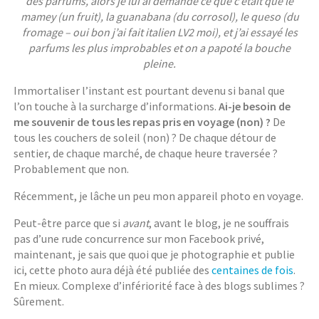
des parfums, alors je lui ai demandé ce que c’était que le
mamey (un fruit), la guanabana (du corrosol), le queso (du
fromage – oui bon j’ai fait italien LV2 moi), et j’ai essayé les
parfums les plus improbables et on a papoté la bouche
pleine.
Immortaliser l’instant est pourtant devenu si banal que
l’on touche à la surcharge d’informations.
Ai-je besoin de
me souvenir de tous les repas pris en voyage (non) ?
De
tous les couchers de soleil (non) ? De chaque détour de
sentier, de chaque marché, de chaque heure traversée ?
Probablement que non.
Récemment, je lâche un peu mon appareil photo en voyage.
Peut-être parce que si
avant
, avant le blog, je ne souffrais
pas d’une rude concurrence sur mon Facebook privé,
maintenant, je sais que quoi que je photographie et publie
ici, cette photo aura déjà été publiée des
centaines de fois
.
En mieux. Complexe d’infériorité face à des blogs sublimes ?
Sûrement.