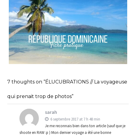
D’OCHE
,
Audrey
Blog
Europe
RÉPUBLIQUE DOMINICAINE // FICHE
PRATIQUE
,
,
Audrey
Amérique latine
Amériques
7 thoughts on “ÉLUCUBRATIONS // La voyageuse
,
Blog
Bons plans
qui prenait trop de photos”
sarah
6 septembre 2017 at 7 h 48 min
Je me reconnais bien dans ton article (sauf que je
shoote en RAW :p ) Mon dernier voyage a été une bonne