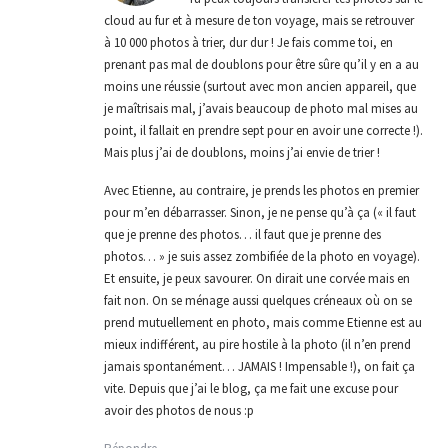
cloud au fur et à mesure de ton voyage, mais se retrouver
à 10 000 photos à trier, dur dur ! Je fais comme toi, en
prenant pas mal de doublons pour être sûre qu’il y en a au
moins une réussie (surtout avec mon ancien appareil, que
je maîtrisais mal, j’avais beaucoup de photo mal mises au
point, il fallait en prendre sept pour en avoir une correcte !).
Mais plus j’ai de doublons, moins j’ai envie de trier !
Avec Etienne, au contraire, je prends les photos en premier
pour m’en débarrasser. Sinon, je ne pense qu’à ça (« il faut
que je prenne des photos… il faut que je prenne des
photos… » je suis assez zombifiée de la photo en voyage).
Et ensuite, je peux savourer. On dirait une corvée mais en
fait non. On se ménage aussi quelques créneaux où on se
prend mutuellement en photo, mais comme Etienne est au
mieux indifférent, au pire hostile à la photo (il n’en prend
jamais spontanément… JAMAIS ! Impensable !), on fait ça
vite. Depuis que j’ai le blog, ça me fait une excuse pour
avoir des photos de nous :p