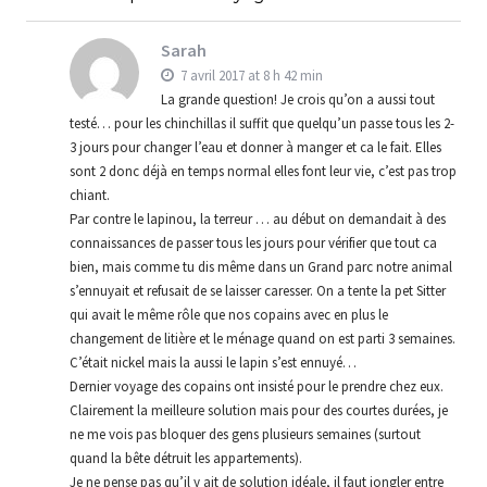
Sarah
7 avril 2017 at 8 h 42 min
La grande question! Je crois qu’on a aussi tout
testé… pour les chinchillas il suffit que quelqu’un passe tous les 2-
3 jours pour changer l’eau et donner à manger et ca le fait. Elles
sont 2 donc déjà en temps normal elles font leur vie, c’est pas trop
chiant.
Par contre le lapinou, la terreur … au début on demandait à des
connaissances de passer tous les jours pour vérifier que tout ca
bien, mais comme tu dis même dans un Grand parc notre animal
s’ennuyait et refusait de se laisser caresser. On a tente la pet Sitter
qui avait le même rôle que nos copains avec en plus le
changement de litière et le ménage quand on est parti 3 semaines.
C’était nickel mais la aussi le lapin s’est ennuyé…
Dernier voyage des copains ont insisté pour le prendre chez eux.
Clairement la meilleure solution mais pour des courtes durées, je
ne me vois pas bloquer des gens plusieurs semaines (surtout
quand la bête détruit les appartements).
Je ne pense pas qu’il y ait de solution idéale, il faut jongler entre