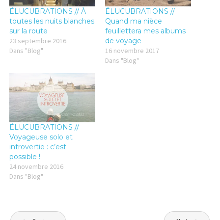
a
a
g
g
ÉLUCUBRATIONS // À
ÉLUCUBRATIONS //
e
e
r
r
toutes les nuits blanches
Quand ma nièce
s
s
sur la route
feuillettera mes albums
u
u
r
r
23 septembre 2016
de voyage
T
F
Dans "Blog"
16 novembre 2017
w
a
i
c
Dans "Blog"
t
e
t
b
e
o
r
o
(
k
o
(
u
o
v
u
r
v
e
r
ÉLUCUBRATIONS //
d
e
a
d
Voyageuse solo et
n
a
introvertie : c’est
s
n
u
s
possible !
n
u
24 novembre 2016
e
n
n
e
Dans "Blog"
o
n
u
o
v
u
e
v
l
e
l
l
Navigation
e
l