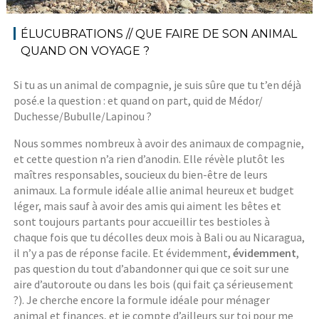
ÉLUCUBRATIONS // QUE FAIRE DE SON ANIMAL
QUAND ON VOYAGE ?
Si tu as un animal de compagnie, je suis sûre que tu t’en déjà
posé.e la question : et quand on part, quid de Médor/
Duchesse/Bubulle/Lapinou ?
Nous sommes nombreux à avoir des animaux de compagnie,
et cette question n’a rien d’anodin. Elle révèle plutôt les
maîtres responsables, soucieux du bien-être de leurs
animaux. La formule idéale allie animal heureux et budget
léger, mais sauf à avoir des amis qui aiment les bêtes et
sont toujours partants pour accueillir tes bestioles à
chaque fois que tu décolles deux mois à Bali ou au Nicaragua,
il n’y a pas de réponse facile. Et évidemment,
évidemment
,
pas question du tout d’abandonner qui que ce soit sur une
aire d’autoroute ou dans les bois (qui fait ça sérieusement
?). Je cherche encore la formule idéale pour ménager
animal et finances, et je compte d’ailleurs sur toi pour me