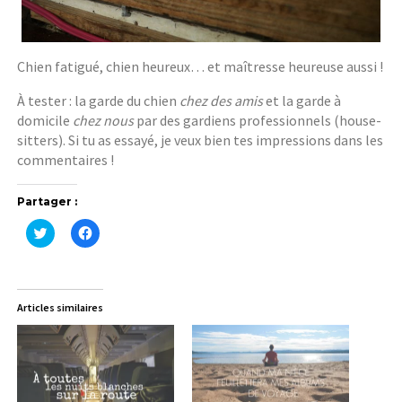
Chien fatigué, chien heureux… et maîtresse heureuse aussi !
À tester : la garde du chien
chez des amis
et la garde à
domicile
chez nous
par des gardiens professionnels (house-
sitters). Si tu as essayé, je veux bien tes impressions dans les
commentaires !
Partager :
C
C
l
l
i
i
q
q
u
u
e
e
z
z
Articles similaires
p
p
o
o
u
u
r
r
p
p
a
a
r
r
t
t