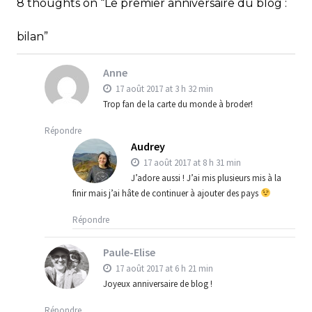
8 thoughts on “Le premier anniversaire du blog :
,
Blog
Bons plans
bilan”
Anne
17 août 2017 at 3 h 32 min
Trop fan de la carte du monde à broder!
Répondre
Audrey
17 août 2017 at 8 h 31 min
J’adore aussi ! J’ai mis plusieurs mis à la
finir mais j’ai hâte de continuer à ajouter des pays
Répondre
Paule-Elise
17 août 2017 at 6 h 21 min
Joyeux anniversaire de blog !
Répondre