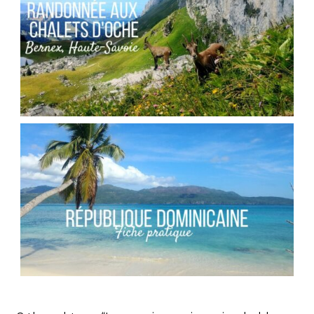
,
Audrey
Blog
Europe
FRANCE // RANDONNÉE AU COL DES PORTES
D’OCHE
,
Audrey
Blog
Europe
RÉPUBLIQUE DOMINICAINE // FICHE
PRATIQUE
,
,
Audrey
Amérique latine
Amériques