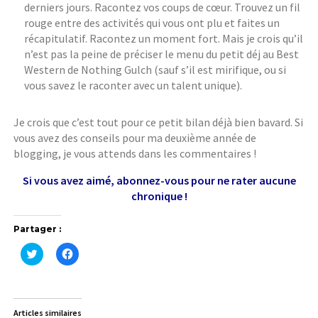
derniers jours. Racontez vos coups de cœur. Trouvez un fil
rouge entre des activités qui vous ont plu et faites un
récapitulatif. Racontez un moment fort. Mais je crois qu’il
n’est pas la peine de préciser le menu du petit déj au Best
Western de Nothing Gulch (sauf s’il est mirifique, ou si
vous savez le raconter avec un talent unique).
Je crois que c’est tout pour ce petit bilan déjà bien bavard. Si
vous avez des conseils pour ma deuxième année de
blogging, je vous attends dans les commentaires !
Si vous avez aimé, abonnez-vous pour ne rater aucune
chronique !
Partager :
C
C
l
l
i
i
q
q
u
u
e
e
z
z
Articles similaires
p
p