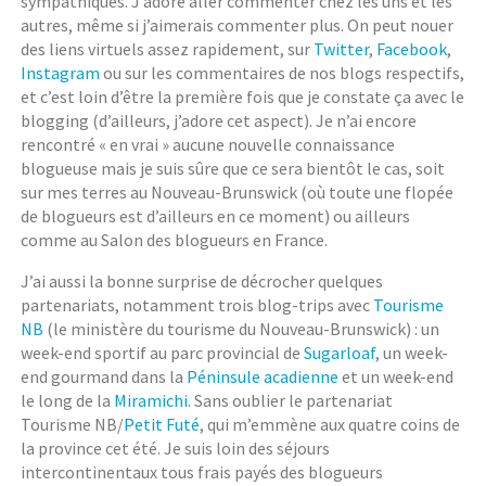
sympathiques. J’adore aller commenter chez les uns et les
autres, même si j’aimerais commenter plus. On peut nouer
des liens virtuels assez rapidement, sur
Twitter
,
Facebook
,
Instagram
ou sur les commentaires de nos blogs respectifs,
et c’est loin d’être la première fois que je constate ça avec le
blogging (d’ailleurs, j’adore cet aspect). Je n’ai encore
rencontré « en vrai » aucune nouvelle connaissance
blogueuse mais je suis sûre que ce sera bientôt le cas, soit
sur mes terres au Nouveau-Brunswick (où toute une flopée
de blogueurs est d’ailleurs en ce moment) ou ailleurs
comme au Salon des blogueurs en France.
J’ai aussi la bonne surprise de décrocher quelques
partenariats, notamment trois blog-trips avec
Tourisme
NB
(le ministère du tourisme du Nouveau-Brunswick) : un
week-end sportif au parc provincial de
Sugarloaf
, un week-
end gourmand dans la
Péninsule acadienne
et un week-end
le long de la
Miramichi
. Sans oublier le partenariat
Tourisme NB/
Petit Futé
, qui m’emmène aux quatre coins de
la province cet été. Je suis loin des séjours
intercontinentaux tous frais payés des blogueurs