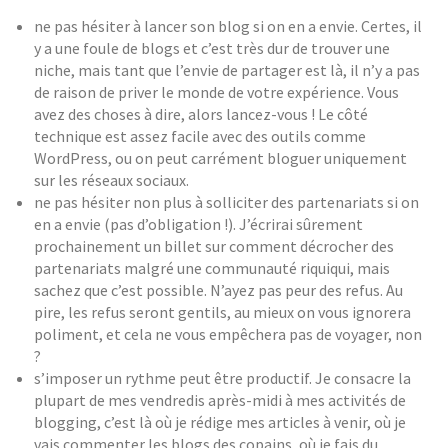
ne pas hésiter à lancer son blog si on en a envie. Certes, il
y a une foule de blogs et c’est très dur de trouver une
niche, mais tant que l’envie de partager est là, il n’y a pas
de raison de priver le monde de votre expérience. Vous
avez des choses à dire, alors lancez-vous ! Le côté
technique est assez facile avec des outils comme
WordPress, ou on peut carrément bloguer uniquement
sur les réseaux sociaux.
ne pas hésiter non plus à solliciter des partenariats si on
en a envie (pas d’obligation !). J’écrirai sûrement
prochainement un billet sur comment décrocher des
partenariats malgré une communauté riquiqui, mais
sachez que c’est possible. N’ayez pas peur des refus. Au
pire, les refus seront gentils, au mieux on vous ignorera
poliment, et cela ne vous empêchera pas de voyager, non
?
s’imposer un rythme peut être productif. Je consacre la
plupart de mes vendredis après-midi à mes activités de
blogging, c’est là où je rédige mes articles à venir, où je
vais commenter les blogs des copains, où je fais du