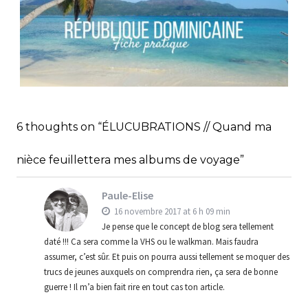
RÉPUBLIQUE DOMINICAINE // FICHE
PRATIQUE
,
,
Audrey
Amérique latine
Amériques
6 thoughts on “ÉLUCUBRATIONS // Quand ma
,
Blog
Bons plans
nièce feuillettera mes albums de voyage”
Paule-Elise
16 novembre 2017 at 6 h 09 min
Je pense que le concept de blog sera tellement
daté !!! Ca sera comme la VHS ou le walkman. Mais faudra
assumer, c’est sûr. Et puis on pourra aussi tellement se moquer des
trucs de jeunes auxquels on comprendra rien, ça sera de bonne
guerre ! Il m’a bien fait rire en tout cas ton article.