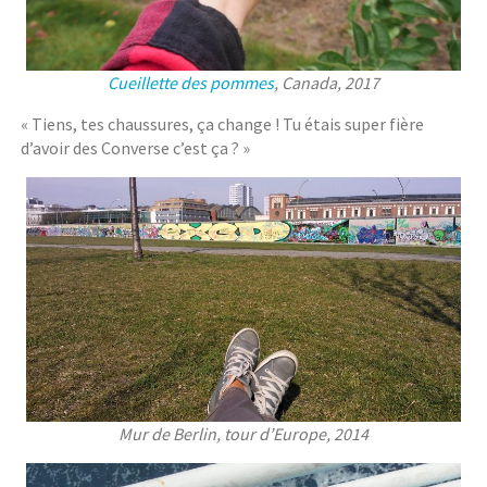
Cueillette des pommes
, Canada, 2017
« Tiens, tes chaussures, ça change ! Tu étais super fière
d’avoir des Converse c’est ça ? »
Mur de Berlin, tour d’Europe, 2014