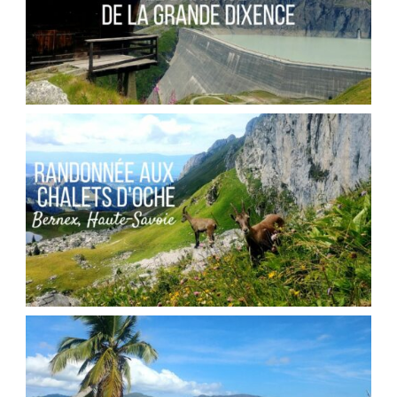
SUISSE // LE BARRAGE DE LA GRANDE
DIXENCE
,
Audrey
Blog
Europe
FRANCE // RANDONNÉE AU COL DES PORTES
D’OCHE
,
Audrey
Blog
Europe