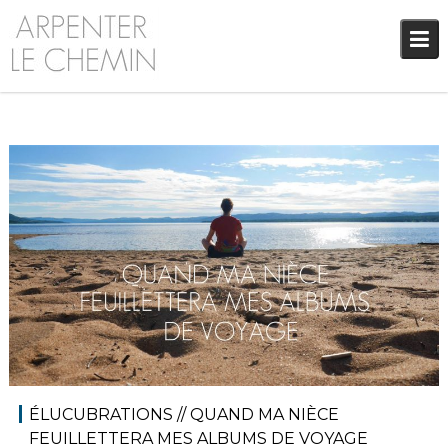
Skip
to
content
16 novembre 2017
Blog
,
Élucubrations
,
Audrey
Réflexions
ÉLUCUBRATIONS // QUAND MA NIÈCE
FEUILLETTERA MES ALBUMS DE VOYAGE