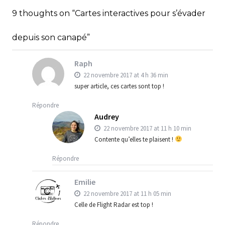
,
,
Audrey
Amérique latine
Amériques
9 thoughts on “Cartes interactives pour s’évader
,
Blog
Bons plans
depuis son canapé”
Raph
22 novembre 2017 at 4 h 36 min
super article, ces cartes sont top !
Répondre
Audrey
22 novembre 2017 at 11 h 10 min
Contente qu’elles te plaisent !
Répondre
Emilie
22 novembre 2017 at 11 h 05 min
Celle de Flight Radar est top !
Répondre