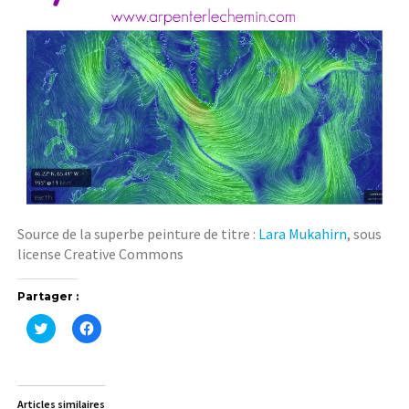
Source de la superbe peinture de titre :
Lara Mukahirn
, sous
license Creative Commons
Partager :
C
C
l
l
i
i
q
q
u
u
e
e
z
z
Articles similaires
p
p