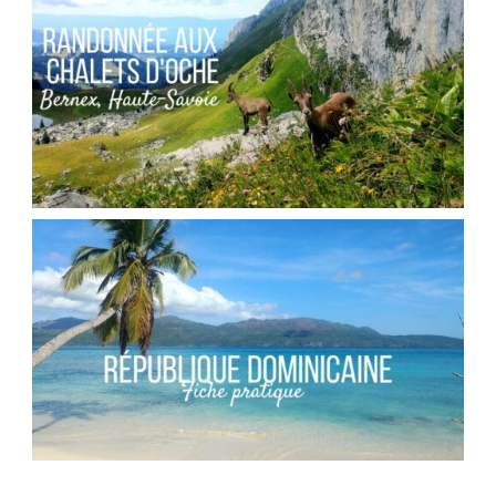
,
Audrey
Blog
Europe
FRANCE // RANDONNÉE AU COL DES PORTES
D’OCHE
,
Audrey
Blog
Europe
RÉPUBLIQUE DOMINICAINE // FICHE
PRATIQUE