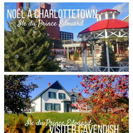
ÎLE DU PRINCE ÉDOUARD // LA MARCHE DES
CORBEAUX DE CHARLOTTETOWN
,
,
Audrey
Amérique du Nord
Amériques
Blog
ÎLE DU PRINCE ÉDOUARD // CHARLOTTETOWN
AU TEMPS DE NOËL
,
,
Audrey
Amérique du Nord
Amériques
Blog