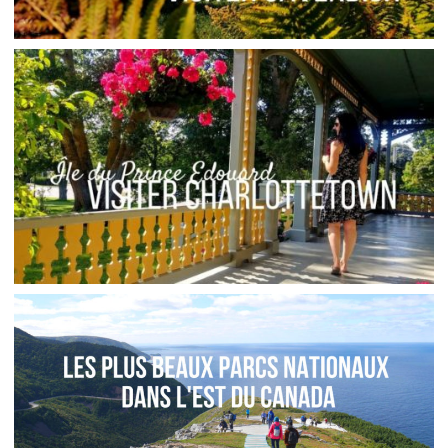
ÎLE DU PRINCE ÉDOUARD // CAVENDISH, LA
DOLCE VITA CANADIENNE
,
,
Audrey
Amérique du Nord
Amériques
Blog
ÎLE DU PRINCE ÉDOUARD // CHARLOTTETOWN,
QUE VOIR EN 24 HEURES
,
,
Audrey
Amérique du Nord
Amériques
Blog