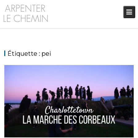
Skip
to
content
Étiquette :
pei