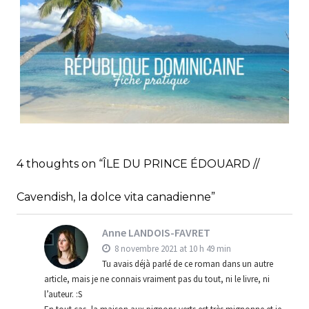
,
Audrey
Blog
Europe
RÉPUBLIQUE DOMINICAINE // FICHE
PRATIQUE
,
,
Audrey
Amérique latine
Amériques
4 thoughts on “ÎLE DU PRINCE ÉDOUARD //
,
Blog
Bons plans
Cavendish, la dolce vita canadienne”
Anne LANDOIS-FAVRET
8 novembre 2021 at 10 h 49 min
Tu avais déjà parlé de ce roman dans un autre
article, mais je ne connais vraiment pas du tout, ni le livre, ni
l’auteur. :S