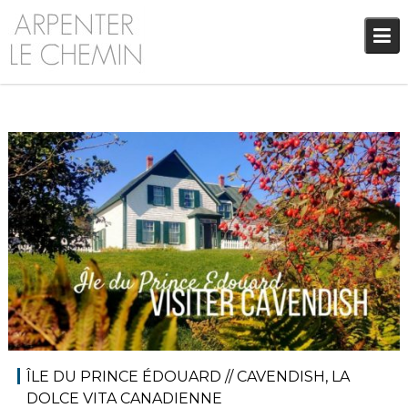
Skip
to
content
7 novembre 2021
Amérique du Nord
,
Audrey
Amériques
,
Blog
ÎLE DU PRINCE ÉDOUARD // CAVENDISH, LA
DOLCE VITA CANADIENNE