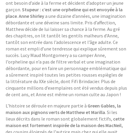
ont besoin d’aide à la ferme et décident d’adopter un jeune
garçon.
Stupeur : c’est une orpheline qui est envoyée à la
place
.
Anne Shirley
a une dizaine d’années, une imagination
débordante et une déveine sans limite. Pris d’affection,
Matthew décide de lui laisser sa chance à la ferme. Au gré
des chapitres, on lit tantôt les gentils malheurs d’Anne,
tantôt son entrée dans l’adolescence et l’âge adulte. Ce
roman est empli d’une tendresse qui explique sûrement son
succès. Lucy Maud Montgomery a su camper Anne,
l’orpheline qui n’a pas de filtre verbal et une imagination
débordante, pour en faire un personnage emblématique qui
a sûrement inspiré toutes les petites rousses espiègles de
la littérature du XXe siècle, dont Fifi Brindacier. Plus de
cinquante millions d’exemplaires ont été vendus depuis plus
de cent ans, et Anne est même un roman culte au Japon !
L’histoire se déroule en majeure partie à
Green Gables, la
maison aux pignons verts de Matthew et Marilla
. Si les
lieux décrits dans le roman sont globalement fictifs,
cette
maison est fortement inspirée de la maison des MacNeil,
des cousins éloignés de l’autrice mais chez qui elle avait