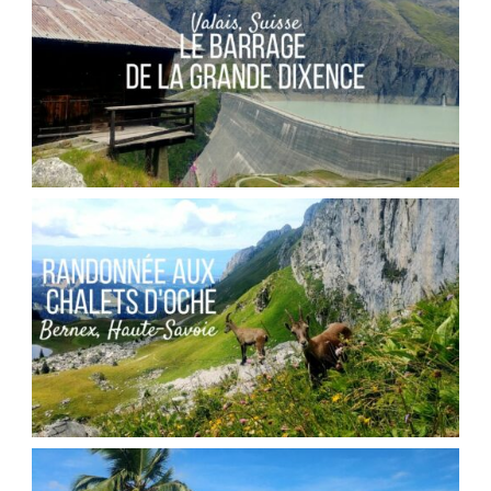
SUISSE // LE BARRAGE DE LA GRANDE
DIXENCE
,
Audrey
Blog
Europe
FRANCE // RANDONNÉE AU COL DES PORTES
D’OCHE