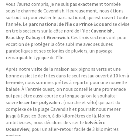
Vous l’aurez compris, je ne suis pas exactement tombée
sous le charme de Cavendish. Heureusement, nous étions
surtout ici pour visiter le parc national, qui est ouvert toute
l’année. Le
parc national de l’île du Prince Édouard
se divise
en trois secteurs sur la côte nord de l’île :
Cavendish
,
Brackley-Dalvay
et
Greenwich
. Ces trois secteurs ont pour
vocation de protéger la côte sublime avec ses dunes
paraboliques et ses colonies de pluviers, un paysage
remarquable typique de l’île.
Après notre visite de la maison aux pignons verts et une
bonne assiette de frites
dans le seul restau ouvert à 10 km à
la ronde
, nous sommes prêtes à repartir pour une nouvelle
balade. À l’entrée ouest, on nous conseille une promenade
qui peut être aussi courte ou longue qu’on le souhaite :
suivre
le sentier polyvalent
(marche et vélo) qui part du
complexe de la plage Cavendish et pourrait nous mener
jusqu’à Rustico Beach, à dix kilomètres de là. Moins
ambitieuses, nous décidons de viser le
belvédère
OceanView
, pour un aller-retour facile de 3 kilomètres
environ.