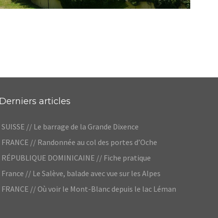
FRANCE // TOP 5 DES ENDROITS SECRETS À
LYON
,
Audrey
Blog
Europe
Derniers articles
SUISSE // Le barrage de la Grande Dixence
FRANCE // Randonnée au col des portes d’Oche
RÉPUBLIQUE DOMINICAINE // Fiche pratique
France // Le Salève, balade avec vue sur les Alpes
FRANCE // Où voir le Mont-Blanc depuis le lac Léman