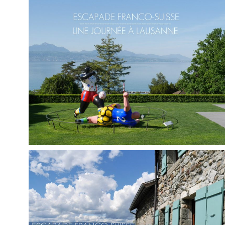
BELGIQUE // ESCAPADE DE NOËL À BRUGES
,
Audrey
Blog
Europe
SUISSE // UNE JOURNÉE SUR LES PENTES DE
LAUSANNE
,
Audrey
Blog
Europe