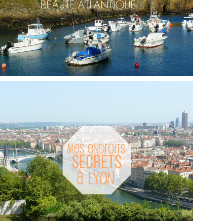
FRANCE // ÎLE D’YEU, ÎLE DE BEAUTÉ
,
Audrey
Blog
Europe