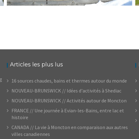
FINLANDE // DOUCE LAPONIE / UN VOYAGE EN
HIVER
,
Audrey
Blog
Europe
Articles les plus lus
og
16 sources chaudes, bains et thermes autour du monde
NOUVEAU-BRUNSWICK // Idées d'activités à Shediac
NOUVEAU-BRUNSWICK // Activités autour de Moncton
FRANCE // Une journée à Evian-les-Bains, entre lac et
histoire
CANADA // La vie à Moncton en comparaison aux autres
villes canadiennes