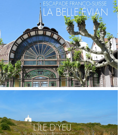
FRANCE // SUIVEZ-MOI SUR LA ROUTE DES
FROMAGES DE SAVOIE
,
Audrey
Blog
Europe
FRANCE // UNE JOURNÉE À EVIAN-LES-BAINS,
ENTRE LAC ET HISTOIRE
,
Audrey
Blog
Europe