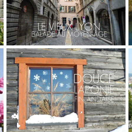
FRANCE // LE VIEUX LYON À L’HEURE
MÉDIÉVALE
,
Audrey
Blog
Europe