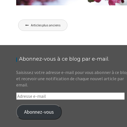
FRANCE // OÙ ADMIRER LES CERISIERS EN
Navigation
FLEUR À LYON ?
Articles plus anciens
,
Audrey
Blog
Europe
des
articles
Abonnez-vous à ce blog par e-mail.
Saisissez votre adresse e-mail pour vous abonner à ce bl
et recevoir une notification de chaque nouvel article par
email.
Adresse
e-
mail
Abonnez-vous