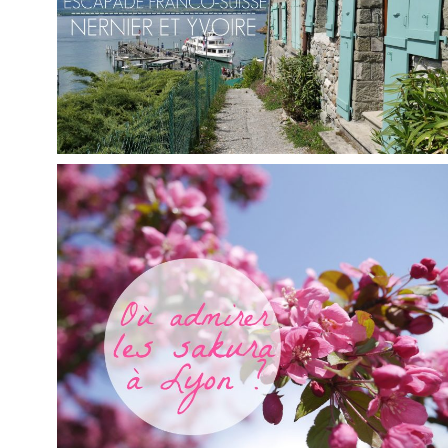
FRANCE // NERNIER ET YVOIRE, DEUX
VILLAGES À CROQUER
,
Audrey
Blog
Europe