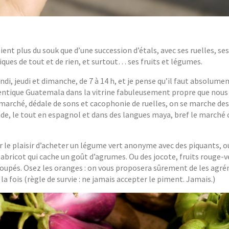
 tient plus du souk que d’une succession d’étals, avec ses ruelles, s
iques de tout et de rien, et surtout… ses fruits et légumes.
di, jeudi et dimanche, de 7 à 14 h, et je pense qu’il faut absolument
entique Guatemala dans la vitrine fabuleusement propre que nous 
u marché, dédale de sons et cacophonie de ruelles, on se marche des
de, le tout en espagnol et dans des langues maya, bref le marché c’
r le plaisir d’acheter un légume vert anonyme avec des piquants, o
abricot qui cache un goût d’agrumes. Ou des jocote, fruits rouge-v
écoupés. Osez les oranges : on vous proposera sûrement de les agr
la fois (règle de survie : ne jamais accepter le piment. Jamais.)