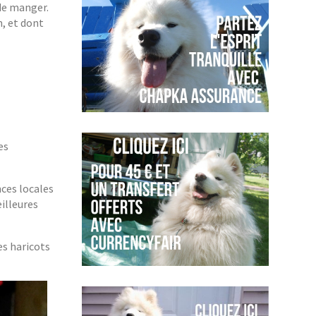
de manger.
m, et dont
es
nces locales
eilleures
es haricots