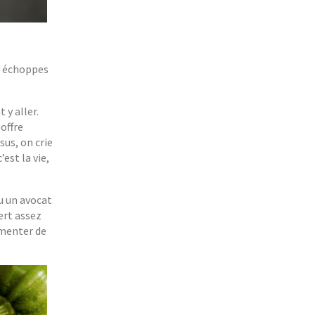
es échoppes
 y aller.
offre
sus, on crie
est la vie,
u un avocat
ert assez
émenter de