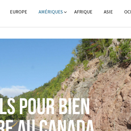
EUROPE
AMÉRIQUES
AFRIQUE
ASIE
OC
Amérique du Nord
,
Amériques
,
Blog
,
Ré