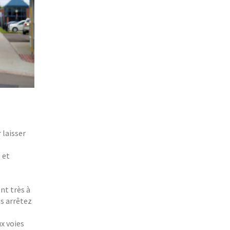
 laisser
 et
nt très à
us arrêtez
ux voies