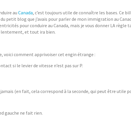
nduire au
Canada
, c’est toujours utile de connaître les bases. Ce bil
e du petit blog que j’avais pour parler de mon immigration au Cana
centricités pour conduire au Canada, mais je vous donner LA règle t
 lentement, et tout ira bien.
e, voici comment apprivoiser cet engin étrange :
tact si le levier de vitesse n’est pas sur P.
mais (en fait, cela correspond à la seconde, qui peut être utile p
ied gauche ne fait rien.