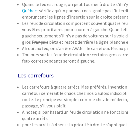
Quand le feu est rouge, on peut tourner à droite s’il n’
Québec
: vérifiez qu’un panneau ne signale pas l’interd
empruntant les lignes d’insertion sur la droite prése
Les feux de circulation comportent souvent quatre feux 
vous êtes prioritaires pour tourner à gauche. Quand ell
gauche seulement s’il n’y a pas de voitures sur la voie
gros
Français
bêta et restez derrière la ligne blanche 
Ah oui : au feu, on s’arrête AVANT le carrefour. Pas au pi
Toujours sur les feux de circulation : certains gros carr
feux correspondants seront à gauche.
Les carrefours
Les carrefours à quatre arrêts. Mes préférés. Invention
carrefour sèmerait le chaos chez nos Gaulois indiscipli
route. Le principe est simple : comme chez le médecin,
passage, s’il vous plaît.
À noter, si par hasard un feu de circulation ne foncti
quatre arrêts.
pour les arrêts à 4 sens : la priorité à droite s’appliqu