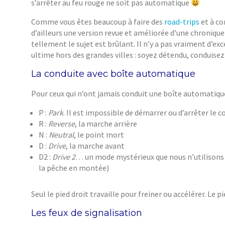
s’arrêter au feu rouge ne soit pas automatique
Comme vous êtes beaucoup à faire des
road-trips
et à co
d’ailleurs une version revue et améliorée d’une chroniqu
tellement le sujet est brûlant. Il n’y a pas vraiment d’ex
ultime hors des grandes villes : soyez détendu, conduisez
La conduite avec boîte automatique
Pour ceux qui n’ont jamais conduit une boîte automatiqu
P :
Park
. Il est impossible de démarrer ou d’arrêter le con
R :
Reverse
, la marche arrière
N :
Neutral
, le point mort
D :
Drive
, la marche avant
D2 :
Drive 2
… un mode mystérieux que nous n’utilisons ja
la pêche en montée)
Seul le pied droit travaille pour freiner ou accélérer. Le p
Les feux de signalisation