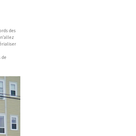
ords des
n’allez
rialiser
s de