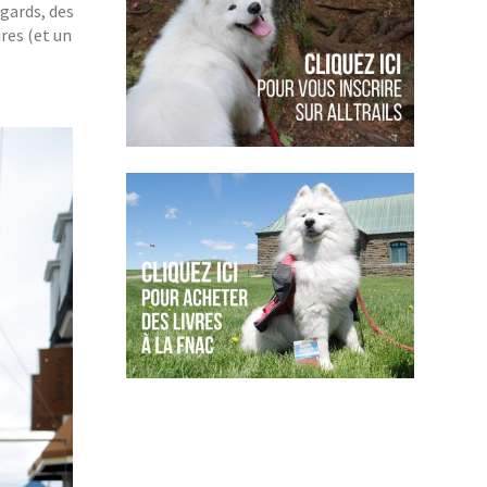
egards, des
res (et un