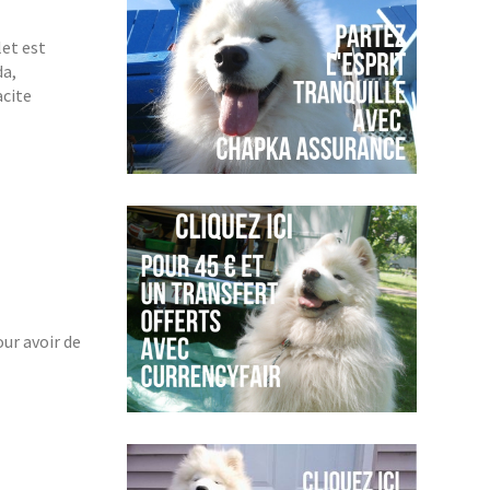
let est
da,
acite
our avoir de