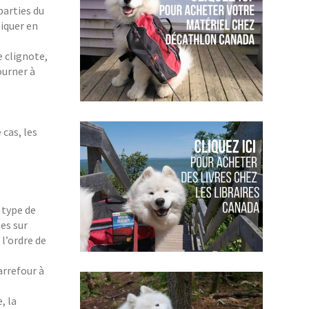
parties du
liquer en
e clignote,
ourner à
 cas, les
 type de
es sur
l’ordre de
arrefour à
, la