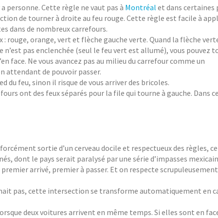
y a personne. Cette règle ne vaut pas à
Montréal
et dans certaines 
iction de tourner à droite au feu rouge. Cette règle est facile à app
ntes dans de nombreux carrefours.
: rouge, orange, vert et flèche gauche verte. Quand la flèche vert
e n’est pas enclenchée (seul le feu vert est allumé), vous pouvez t
 d’en face. Ne vous avancez pas au milieu du carrefour comme un
en attendant de pouvoir passer.
ed du feu, sinon il risque de vous arriver des bricoles.
efours ont des feux séparés pour la file qui tourne à gauche. Dans ce
 forcément sortie d’un cerveau docile et respectueux des règles, ce
nés, dont le pays serait paralysé par une série d’impasses mexicain
 premier arrivé, premier à passer. Et on respecte scrupuleusement 
onnait pas, cette intersection se transforme automatiquement en c
e lorsque deux voitures arrivent en même temps. Si elles sont en face