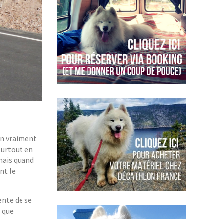
on vraiment
 surtout en
mais quand
nt le
lente de se
t que