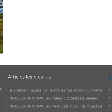
DANS L’EST
,
,
Audrey
Amérique du Nord
Amériques
Blog
Articles les plus lus
og
16 sources chaudes, bains et thermes autour du monde
NOUVEAU-BRUNSWICK // Idées d'activités à Shediac
NOUVEAU-BRUNSWICK // Activités autour de Moncton