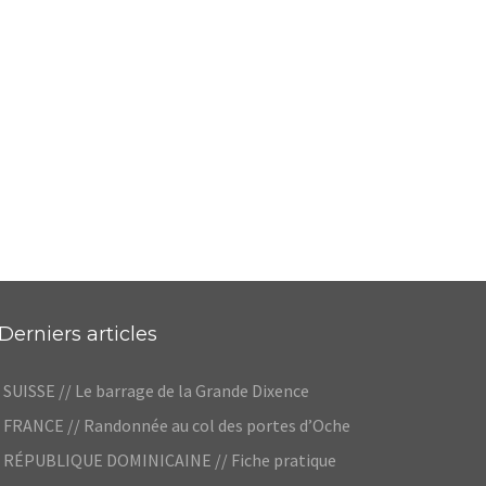
INCONVÉNIENTS
,
,
Audrey
Amérique du Nord
Amériques
Blog
Derniers articles
SUISSE // Le barrage de la Grande Dixence
FRANCE // Randonnée au col des portes d’Oche
RÉPUBLIQUE DOMINICAINE // Fiche pratique