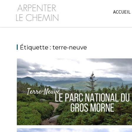
Skip
to
ACCUEIL
content
Étiquette :
terre-neuve
TERRE-NEUVE // QUE VOIR AU PARC