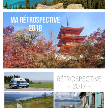
MA RÉTROSPECTIVE DE VOYAGE // 2019
,
,
Audrey
Amérique du Nord
Amériques
,
Blog
Europe
MA RÉTROSPECTIVE DE VOYAGE // 2018
,
Audrey
Amérique du Nord
Amérique
,
,
,
,
latine
Amériques
Asie
Blog
Europe