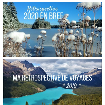
MA RÉTROSPECTIVE DE VOYAGES // 2021
,
,
Audrey
Amérique du Nord
Amériques
,
Blog
Europe
MA RÉTROSPECTIVE DE NON-VOYAGES // 2020
Audrey
Blog