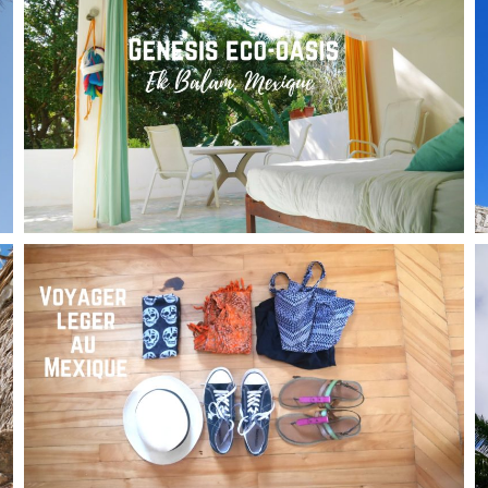
VOYAGER AVEC SON CHIEN
,
,
Audrey
Amérique du Nord
Amériques
,
Blog
Europe
MEXIQUE // GENESIS, UNE OASIS À EK BALAM
,
,
Audrey
Amérique latine
Amériques
Blog