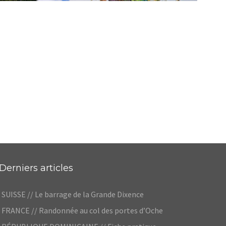
MEXIQUE // STREET ART DANS LE YUCATÁN
,
,
Audrey
Amérique latine
Amériques
Blog
Derniers articles
SUISSE // Le barrage de la Grande Dixence
FRANCE // Randonnée au col des portes d’Oche