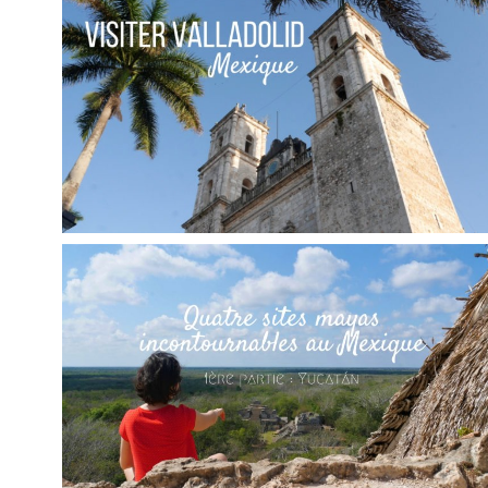
CULTURELLE EN SOLO
,
,
Audrey
Amérique latine
Amériques
Blog
MEXIQUE // QUE FAIRE À VALLADOLID
,
,
Audrey
Amérique latine
Amériques
Blog