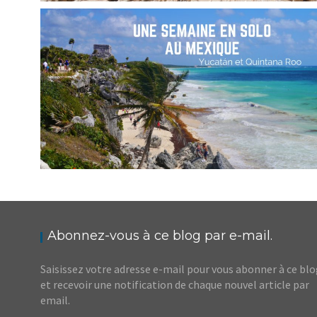
MEXIQUE // QUATRE SITES MAYAS
INCONTOURNABLES, 1ÈRE PARTIE
,
,
Audrey
Amérique latine
Amériques
Blog
MEXIQUE // ITINÉRAIRE D’UNE SEMAINE DANS
LE YUCATÁN EN SOLO
,
,
Audrey
Amérique latine
Amériques
Blog
Abonnez-vous à ce blog par e-mail.
Saisissez votre adresse e-mail pour vous abonner à ce bl
et recevoir une notification de chaque nouvel article par
email.