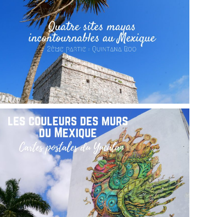
MEXIQUE // UNE SEMAINE DANS LE YUCATAN
,
,
Audrey
Amérique latine
Amériques
Blog
MEXIQUE // QUATRE SITES MAYAS
INCONTOURNABLES, 2ÈME PARTIE
,
,
Audrey
Amérique latine
Amériques
Blog