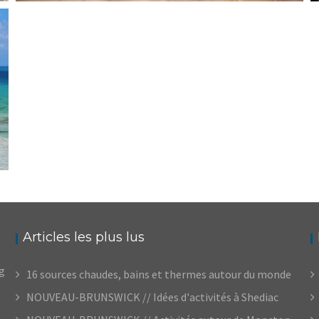
DANS MA VALISE MINIMALISTE POUR… LE
MEXIQUE
,
,
Audrey
Amérique latine
Amériques
,
Blog
Élucubrations
Articles les plus lus
og
16 sources chaudes, bains et thermes autour du monde
NOUVEAU-BRUNSWICK // Idées d'activités à Shediac