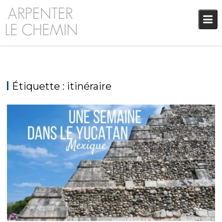
Skip
to
content
Étiquette :
itinéraire