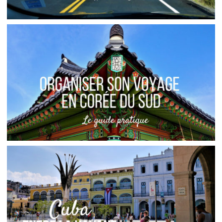
NOUVELLE-ÉCOSSE // CAP-BRETON, UN ROAD-
TRIP D’AUTOMNE
,
,
Audrey
Amérique du Nord
Amériques
Blog
CORÉE DU SUD // FICHE PRATIQUE, ITINÉRAIRE
ET CONSEILS
,
Audrey
Asie
Blog