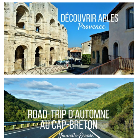
MEXIQUE // UNE SEMAINE DANS LE YUCATAN
,
,
Audrey
Amérique latine
Amériques
Blog
FRANCE // ARLES, QUE VOIR LORS D’UNE
PREMIÈRE VISITE
,
Audrey
Blog
Europe