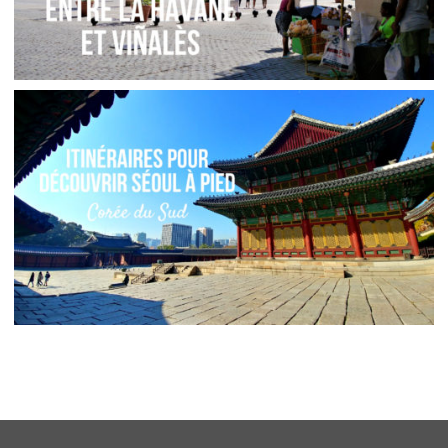
CUBA // ITINÉRAIRE D’UNE SEMAINE ENTRE LA
HAVANE ET VIÑALES
,
,
Audrey
Amérique latine
Amériques
Blog
CORÉE DU SUD // BALADES À PIED JOUR PAR
JOUR À SÉOUL
,
Audrey
Asie
Blog