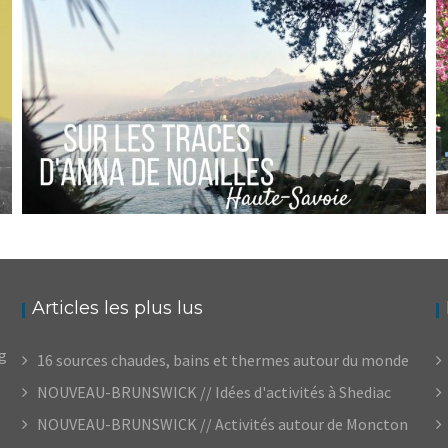
FRANCE // OÙ VOIR LE MONT-BLANC DEPUIS
LE LAC LÉMAN
,
Audrey
Blog
Europe
HAUTE-SAVOIE // SUR LES TRACES D’ANNA DE
NOAILLES
,
Audrey
Blog
Europe
Articles les plus lus
og
16 sources chaudes, bains et thermes autour du monde
NOUVEAU-BRUNSWICK // Idées d'activités à Shediac
NOUVEAU-BRUNSWICK // Activités autour de Moncton