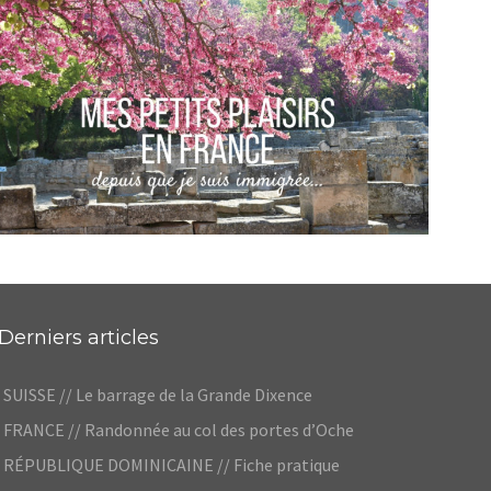
FRANCE // LE MONT FORCHAT, RANDONNÉE
AVEC VUE SUR LE MONT-BLANC
Audrey
Blog
FRANCE // CE QUE J’AIME QUAND JE REVIENS
EN FRANCE
,
Audrey
Blog
Europe
Derniers articles
SUISSE // Le barrage de la Grande Dixence
FRANCE // Randonnée au col des portes d’Oche
RÉPUBLIQUE DOMINICAINE // Fiche pratique