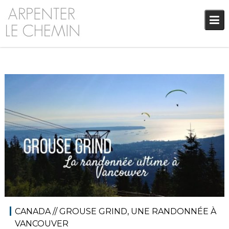
Skip
to
content
21 avril 2022
Audrey
Amérique du Nord
,
Amériques
,
Blog
CANADA // GROUSE GRIND, UNE RANDONNÉE À
VANCOUVER