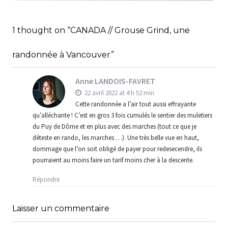
PRATIQUE
,
,
Audrey
Amérique latine
Amériques
1 thought on “CANADA // Grouse Grind, une
,
Blog
Bons plans
randonnée à Vancouver”
Anne LANDOIS-FAVRET
22 avril 2022 at 4 h 52 min
Cette randonnée a l’air tout aussi effrayante
qu’alléchante ! C’est en gros 3 fois cumulés le sentier des muletiers
du Puy de Dôme et en plus avec des marches (tout ce que je
déteste en rando, les marches …). Une très belle vue en haut,
dommage que l’on soit obligé de payer pour redesecendre, ils
pourraient au moins faire un tarif moins cher à la descente.
Répondre
Laisser un commentaire