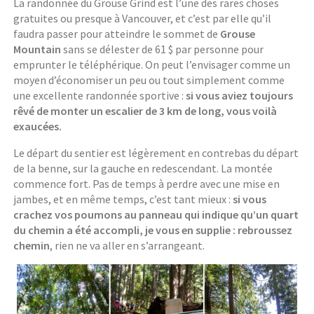
La randonnée du Grouse Grind est l’une des rares choses
gratuites ou presque à Vancouver, et c’est par elle qu’il
faudra passer pour atteindre le sommet de
Grouse
Mountain
sans se délester de 61 $ par personne pour
emprunter le téléphérique. On peut l’envisager comme un
moyen d’économiser un peu ou tout simplement comme
une excellente randonnée sportive :
si vous aviez toujours
rêvé de monter un escalier de 3 km de long, vous voilà
exaucées.
Le départ du sentier est légèrement en contrebas du départ
de la benne, sur la gauche en redescendant. La montée
commence fort. Pas de temps à perdre avec une mise en
jambes, et en même temps, c’est tant mieux :
si vous
crachez vos poumons au panneau qui indique qu’un quart
du chemin a été accompli, je vous en supplie : rebroussez
chemin
, rien ne va aller en s’arrangeant.