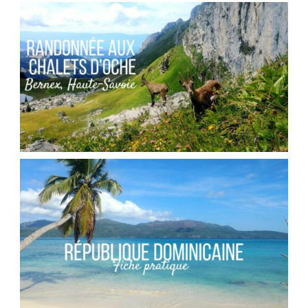
SUISSE // LE BARRAGE DE LA GRANDE
DIXENCE
,
Audrey
Blog
Europe
FRANCE // RANDONNÉE AU COL DES PORTES
D’OCHE
,
Audrey
Blog
Europe
RÉPUBLIQUE DOMINICAINE // FICHE