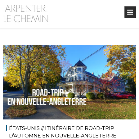
Skip
to
content
1 novembre 2018
Amérique du Nord
,
Audrey
Amériques
,
Blog
ÉTATS-UNIS // ITINÉRAIRE DE ROAD-TRIP
D’AUTOMNE EN NOUVELLE-ANGLETERRE