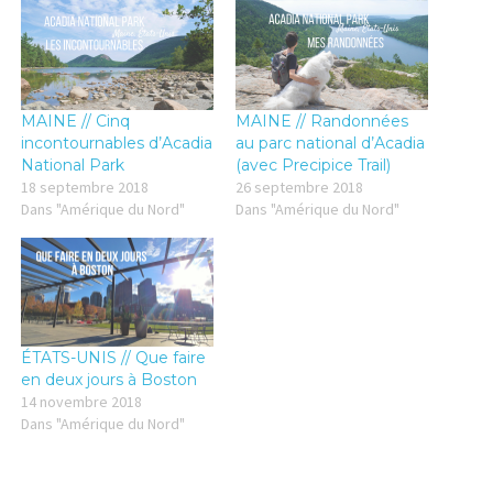
u
u
r
r
p
p
a
a
r
r
t
t
a
a
g
g
MAINE // Cinq
MAINE // Randonnées
e
e
r
r
incontournables d’Acadia
au parc national d’Acadia
s
s
National Park
(avec Precipice Trail)
u
u
r
r
18 septembre 2018
26 septembre 2018
T
F
Dans "Amérique du Nord"
Dans "Amérique du Nord"
w
a
i
c
t
e
t
b
e
o
r
o
(
k
o
(
u
o
v
u
r
v
ÉTATS-UNIS // Que faire
e
r
en deux jours à Boston
d
e
a
d
14 novembre 2018
n
a
Dans "Amérique du Nord"
s
n
u
s
n
u
e
n
n
e