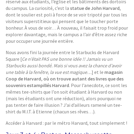
réservé aux étudiants, l’église et les bâtiments des dortoirs
du campus. La curiosité, c’est la
statue de John Harvard
,
dont le soulier est poli à force de se voir tripoté par tous les
visiteurs superstitieux qui pensent que le toucher porte
bonheur. À vous de voir… À nouveau, il faisait trop froid pour
explorer davantage, mais le campus a l’air d’être assez riche
pour occuper une journée entière.
Nous avons fini la journée entre le Starbucks de Harvard
Square [
Ce n’était PAS une bonne idée !! Jamais vu un
Starbucks aussi bondé. Mais si vous avez la chance d’avoir
une table à la fenêtre, la vue est magique…
] et le
magasin
Coop de Harvard, où on trouve autant des livres que des
souvenirs estampillés Harvard
. Pour l’anecdote, ce sont les
mêmes tee-shirts que l’on soit étudiant à Harvard ou non
(mais les étudiants ont une réduction), alors pourquoi ne
pas tenter de faire illusion ? J’ai d’ailleurs ramené un tee-
shirt du M.I.T. à Etienne (chacun ses rêves…).
Accéder à Harvard : par le métro Harvard, tout simplement !