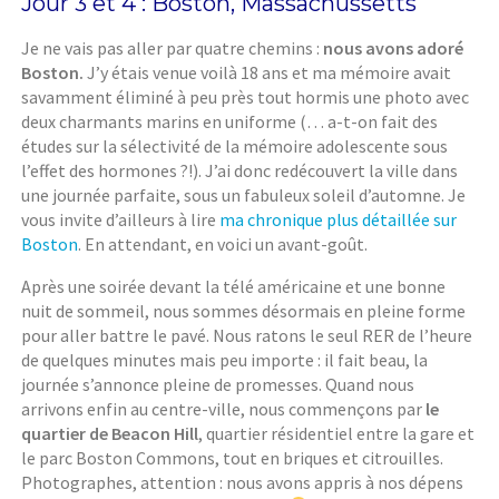
Jour 3 et 4 : Boston, Massachussetts
Je ne vais pas aller par quatre chemins :
nous avons adoré
Boston.
J’y étais venue voilà 18 ans et ma mémoire avait
savamment éliminé à peu près tout hormis une photo avec
deux charmants marins en uniforme (… a-t-on fait des
études sur la sélectivité de la mémoire adolescente sous
l’effet des hormones ?!). J’ai donc redécouvert la ville dans
une journée parfaite, sous un fabuleux soleil d’automne. Je
vous invite d’ailleurs à lire
ma chronique plus détaillée sur
Boston
. En attendant, en voici un avant-goût.
Après une soirée devant la télé américaine et une bonne
nuit de sommeil, nous sommes désormais en pleine forme
pour aller battre le pavé. Nous ratons le seul RER de l’heure
de quelques minutes mais peu importe : il fait beau, la
journée s’annonce pleine de promesses. Quand nous
arrivons enfin au centre-ville, nous commençons par
le
quartier de Beacon Hill
, quartier résidentiel entre la gare et
le parc Boston Commons, tout en briques et citrouilles.
Photographes, attention : nous avons appris à nos dépens