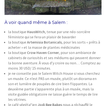
À voir quand même à Salem :
la boutique
HausWitch
, tenue par une néo-sorcière
féministe qui se fera un plaisir de bavarder
la boutique
Artemisia Botanicals
, pour les sorts « prêts à
acheter » et la masse de plantes médicinales
la boutique
Crow Haven Corner
, pour son ambiance de
cabinets de curiosités et ses médiums qui peuvent donner
la bonne aventure. À vous d’y croire ou non… Comptez au
moins 30 USD/ 15 minutes.
je ne conseille pas le Salem Witch House si vous cherchez
un musée. Ce n’est PAS un musée, plutôt un diorama en
son et lumière de poupées de cire bien flippantes. La
deuxième partie s’apparente plus à un musée, mais la
visite guidée obligatoire ne laisse guère le temps de lire
les vitrines.
le café végéta*ien
Jodi Bee Bakes
nous a réchauffé le