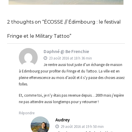
RÉPUBLIQUE DOMINICAINE // FICHE
PRATIQUE
,
,
Audrey
Amérique latine
Amériques
2 thoughts on “ÉCOSSE // Édimbourg : le festival
,
Blog
Bons plans
Fringe et le Military Tattoo”
Daphné @ Be Frenchie
23 août 2016 at 18 h 36 min
Je rentre aussi tout juste d’un échange de maison
à Edimbourg pour profiter du Fringe et du Tattoo. La ville est en
pleine effervescence au mois d’août et il s’y passe des choses assez
folles.
Et, comme toi, je n’y étais pas revenue depuis…2009 mais j’espère
ne pas attendre aussi longtemps pour y retourner !
Répondre
Audrey
29 août 2016 at 19 h 50 min