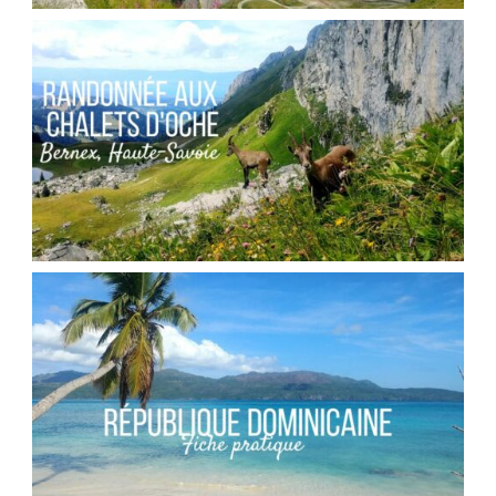
SUISSE // LE BARRAGE DE LA GRANDE
DIXENCE
,
Audrey
Blog
Europe
FRANCE // RANDONNÉE AU COL DES PORTES
D’OCHE
,
Audrey
Blog
Europe