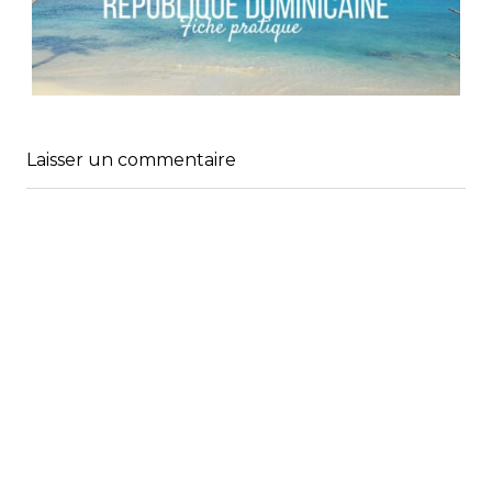
RÉPUBLIQUE DOMINICAINE // FICHE
PRATIQUE
,
,
Audrey
Amérique latine
Amériques
Laisser un commentaire
,
Blog
Bons plans