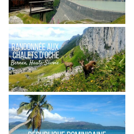
SUISSE // LE BARRAGE DE LA GRANDE
DIXENCE
,
Audrey
Blog
Europe
FRANCE // RANDONNÉE AU COL DES PORTES
D’OCHE
,
Audrey
Blog
Europe